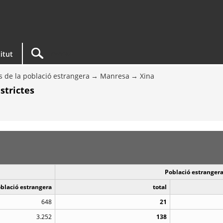
titut
s de la població estrangera
Manresa
Xina
strictes
Població estrangera
oblació estrangera
total
648
21
3.252
138