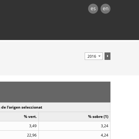
es
en
 de l'origen seleccionat
% vert.
% sobre (1)
3,49
3,24
22,96
4,24