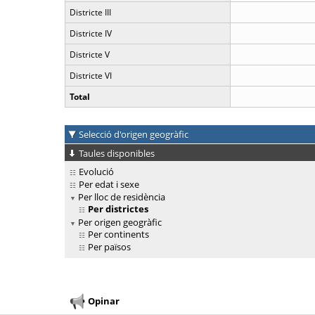
Districte III
Districte IV
Districte V
Districte VI
Total
Selecció d'origen geogràfic
Taules disponibles
Evolució
Per edat i sexe
Per lloc de residència
Per districtes
Per origen geogràfic
Per continents
Per països
Opinar