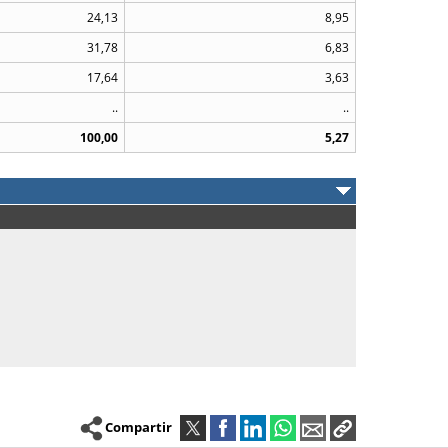
24,13
8,95
31,78
6,83
17,64
3,63
..
..
100,00
5,27
Compartir