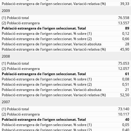
39,33
2009
76.558
13.557
89
0,12
0,66
28
45,90
2008
75.053
12.057
61
0,08
0,51
21
52,50
2007
73.140
10.117
40
0,05
0,40