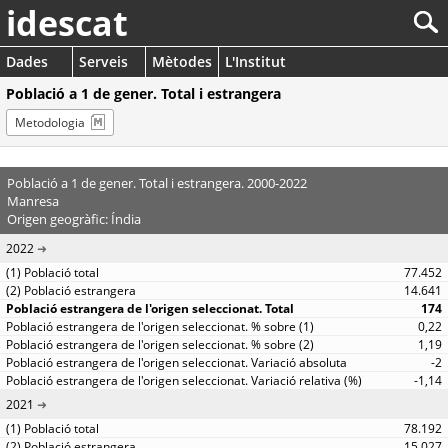
idescat
Dades
Serveis
Mètodes
L'Institut
Població a 1 de gener. Total i estrangera
Metodologia
Població a 1 de gener. Total i estrangera. 2000-2022
Manresa
Origen geogràfic: Índia
2022
77.452
14.641
174
0,22
1,19
-2
-1,14
2021
78.192
15.027