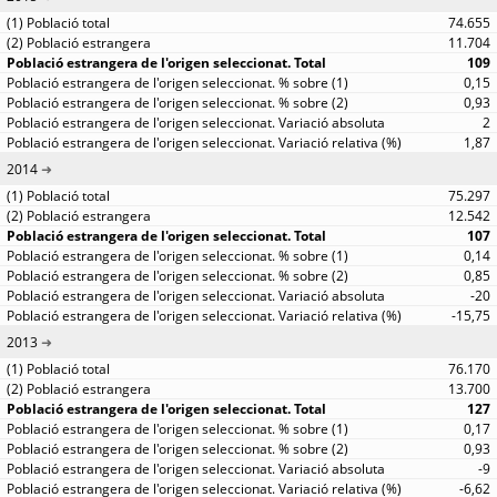
74.655
11.704
109
0,15
0,93
2
1,87
2014
75.297
12.542
107
0,14
0,85
-20
-15,75
2013
76.170
13.700
127
0,17
0,93
-9
-6,62