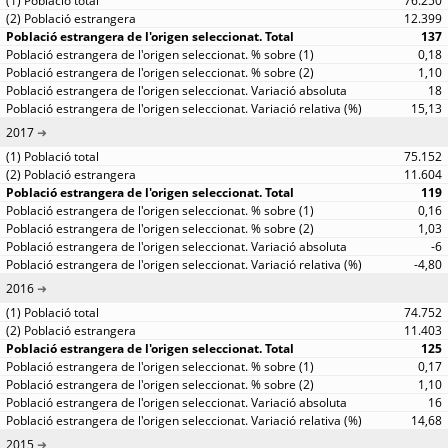
76.250
12.399
137
0,18
1,10
18
15,13
2017
75.152
11.604
119
0,16
1,03
-6
-4,80
2016
74.752
11.403
125
0,17
1,10
16
14,68
2015