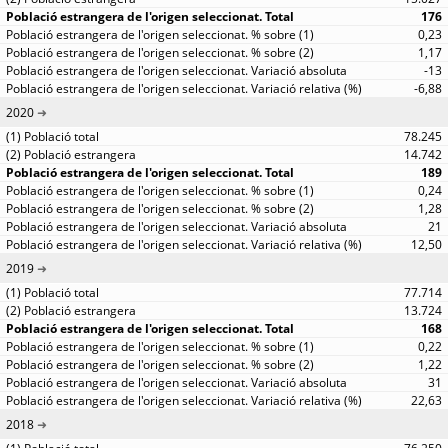
176
0,23
1,17
-13
-6,88
2020
78.245
14.742
189
0,24
1,28
21
12,50
2019
77.714
13.724
168
0,22
1,22
31
22,63
2018