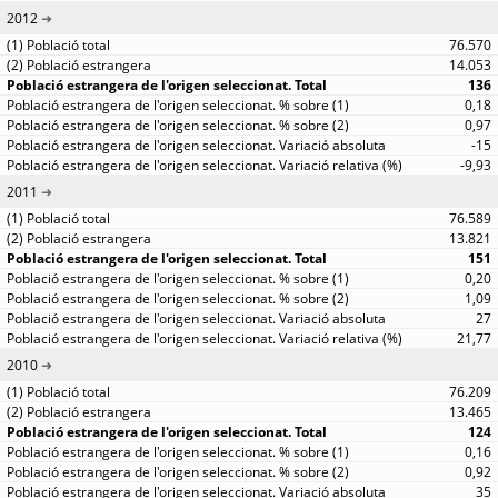
2012
76.570
14.053
136
0,18
0,97
-15
-9,93
2011
76.589
13.821
151
0,20
1,09
27
21,77
2010
76.209
13.465
124
0,16
0,92
35