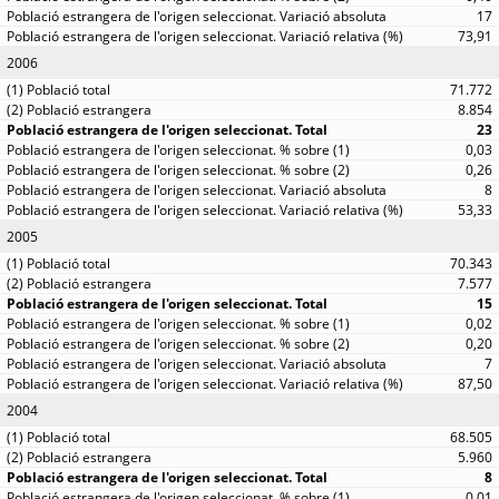
17
73,91
2006
71.772
8.854
23
0,03
0,26
8
53,33
2005
70.343
7.577
15
0,02
0,20
7
87,50
2004
68.505
5.960
8
0,01