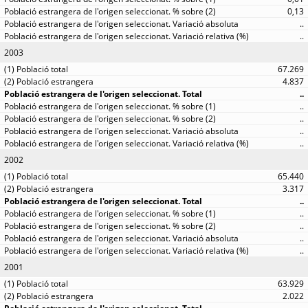
0,13
..
..
2003
67.269
4.837
..
..
..
..
..
2002
65.440
3.317
..
..
..
..
..
2001
63.929
2.022