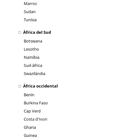
Marroc
Sudan
Tunísia
Àfrica del Sud
Botswana
Lesotho
Namíbia
Sud-àfrica
Swazilàndia
Àfrica occidental
Benín
Burkina Faso
Cap Verd
Costa d'Ivori
Ghana
Guinea