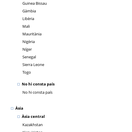
Guinea Bissau
Gàmbia
Libèria
Mali
Mauritània
Nigèria
Níger
Senegal
Sierra Leone
Togo
No hi consta país
No hi consta país
Àsia
Àsia central
Kazakhstan