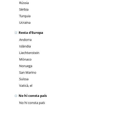
Rússia
Sèrbia
Turquia
Ucraïna
Resta d'Europa
Andorra
Islàndia
Liechtenstein
Mònaco
Noruega
San Marino
Suïssa
Vaticà, el
No hi consta país
No hi consta país