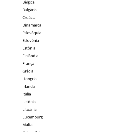
Bèlgica
Bulgària
Croàcia
Dinamarca
Eslovàquia
Eslovènia
Estònia
Finlàndia
França
Grècia
Hongria
Irlanda
Itàlia
Letònia
Lituània
Luxemburg
Malta