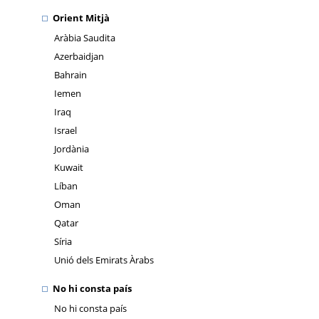
Orient Mitjà
Aràbia Saudita
Azerbaidjan
Bahrain
Iemen
Iraq
Israel
Jordània
Kuwait
Líban
Oman
Qatar
Síria
Unió dels Emirats Àrabs
No hi consta país
No hi consta país