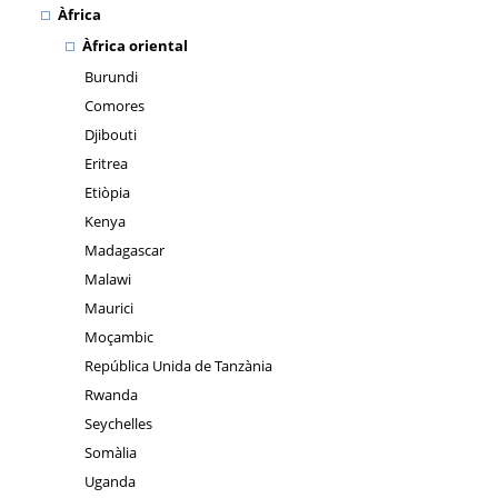
Àfrica
Àfrica oriental
Burundi
Comores
Djibouti
Eritrea
Etiòpia
Kenya
Madagascar
Malawi
Maurici
Moçambic
República Unida de Tanzània
Rwanda
Seychelles
Somàlia
Uganda