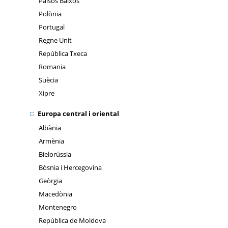
Països Baixos
Polònia
Portugal
Regne Unit
República Txeca
Romania
Suècia
Xipre
Europa central i oriental
Albània
Armènia
Bielorússia
Bòsnia i Hercegovina
Geòrgia
Macedònia
Montenegro
República de Moldova