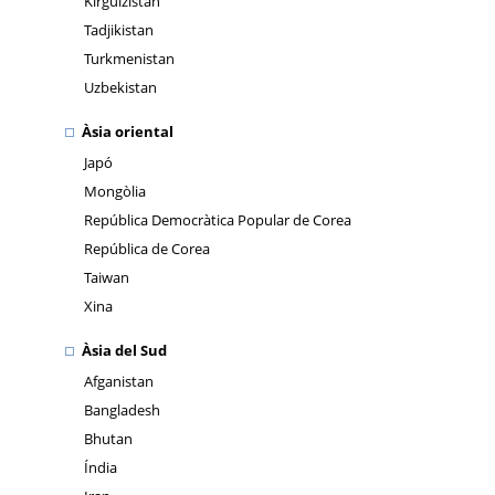
Kirguizistan
Tadjikistan
Turkmenistan
Uzbekistan
Àsia oriental
Japó
Mongòlia
República Democràtica Popular de Corea
República de Corea
Taiwan
Xina
Àsia del Sud
Afganistan
Bangladesh
Bhutan
Índia