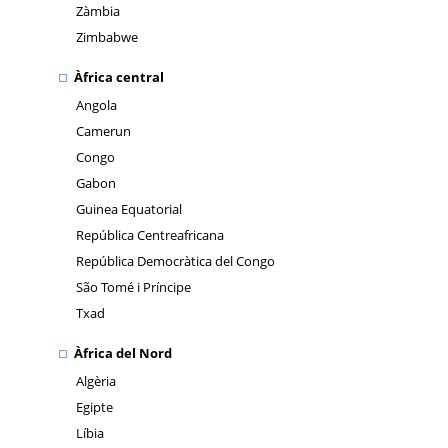
Zàmbia
Zimbabwe
Àfrica central
Angola
Camerun
Congo
Gabon
Guinea Equatorial
República Centreafricana
República Democràtica del Congo
São Tomé i Príncipe
Txad
Àfrica del Nord
Algèria
Egipte
Líbia