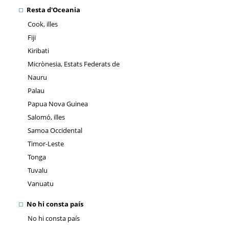
Resta d'Oceania
Cook, illes
Fiji
Kiribati
Micrònesia, Estats Federats de
Nauru
Palau
Papua Nova Guinea
Salomó, illes
Samoa Occidental
Timor-Leste
Tonga
Tuvalu
Vanuatu
No hi consta país
No hi consta país