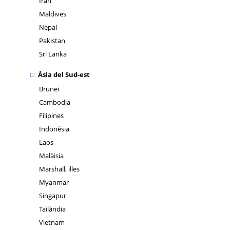
Iran
Maldives
Nepal
Pakistan
Sri Lanka
Àsia del Sud-est
Brunei
Cambodja
Filipines
Indonèsia
Laos
Malàisia
Marshall, illes
Myanmar
Singapur
Tailàndia
Vietnam