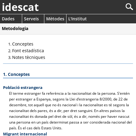
idescat
Dades
Serveis
Mètodes
L'Institut
Metodologia
Conceptes
Font estadística
Notes tècniques
1. Conceptes
Població estrangera
El terme estranger fa referència a la nacionalitat de la persona. S'entén
per estranger a Espanya, segons la Llei d'estrangeria 8/2000, de 22 de
desembre, tot aquell que no és nacional i la nacionalitat es té segons la
nacionalitat dels pares, és a dir, per dret sanguini. En altres països la
nacionalitat és donada pel dret de sòl, és a dir, només per haver nascut
una persona en un país determinat passa a ser considerada nacional del
país. És el cas dels Estats Units.
Migrant internacional