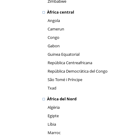
Zimbabwe
Àfrica central
Angola
Camerun
Congo
Gabon
Guinea Equatorial
República Centreafricana
República Democràtica del Congo
São Tomé i Príncipe
Txad
Àfrica del Nord
Algèria
Egipte
Líbia
Marroc