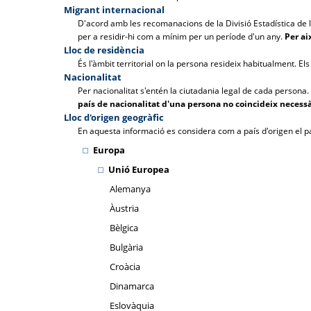
Migrant internacional
D'acord amb les recomanacions de la Divisió Estadística de le
per a residir-hi com a mínim per un període d'un any.
Per ai
Lloc de residència
És l'àmbit territorial on la persona resideix habitualment. El
Nacionalitat
Per nacionalitat s'entén la ciutadania legal de cada persona.
país de nacionalitat d'una persona no coincideix necess
Lloc d'origen geogràfic
En aquesta informació es considera com a país d'origen el pa
Europa
Unió Europea
Alemanya
Àustria
Bèlgica
Bulgària
Croàcia
Dinamarca
Eslovàquia