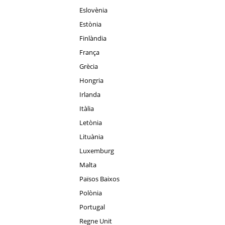
Eslovènia
Estònia
Finlàndia
França
Grècia
Hongria
Irlanda
Itàlia
Letònia
Lituània
Luxemburg
Malta
Països Baixos
Polònia
Portugal
Regne Unit