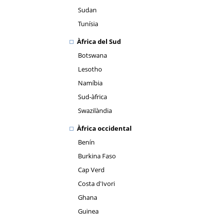
Sudan
Tunísia
Àfrica del Sud
Botswana
Lesotho
Namíbia
Sud-àfrica
Swazilàndia
Àfrica occidental
Benín
Burkina Faso
Cap Verd
Costa d'Ivori
Ghana
Guinea