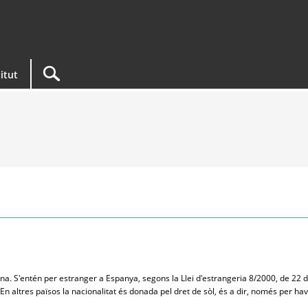
titut
ona. S'entén per estranger a Espanya, segons la Llei d'estrangeria 8/2000, de 22 d
i. En altres països la nacionalitat és donada pel dret de sòl, és a dir, només per