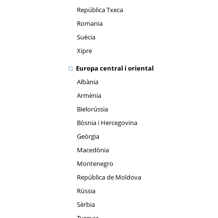
República Txeca
Romania
Suècia
Xipre
Europa central i oriental
Albània
Armènia
Bielorússia
Bòsnia i Hercegovina
Geòrgia
Macedònia
Montenegro
República de Moldova
Rússia
Sèrbia