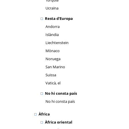
Turquia
Ucraïna
Resta d'Europa
Andorra
Islàndia
Liechtenstein
Mònaco
Noruega
San Marino
Suïssa
Vaticà, el
No hi consta país
No hi consta país
Àfrica
Àfrica oriental