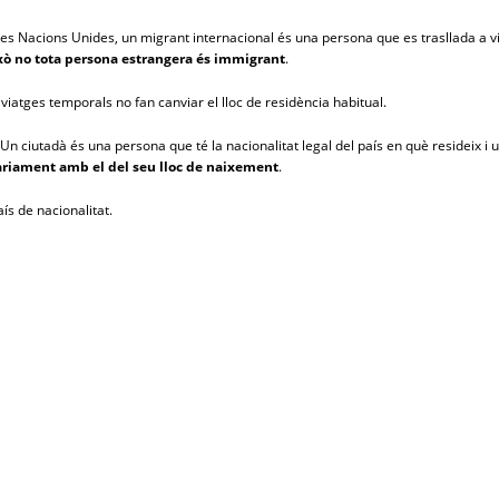
s Nacions Unides, un migrant internacional és una persona que es trasllada a viur
xò no tota persona estrangera és immigrant
.
s viatges temporals no fan canviar el lloc de residència habitual.
 Un ciutadà és una persona que té la nacionalitat legal del país en què resideix 
àriament amb el del seu lloc de naixement
.
ís de nacionalitat.