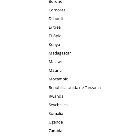
Burundi
Comores
Djibouti
Eritrea
Etiòpia
Kenya
Madagascar
Malawi
Maurici
Moçambic
República Unida de Tanzània
Rwanda
Seychelles
Somàlia
Uganda
Zàmbia