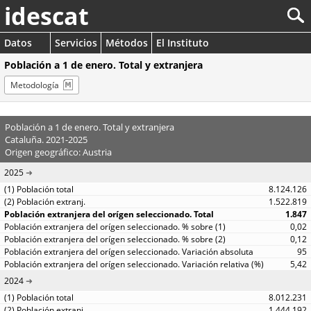
idescat
Datos
Servicios
Métodos
El Instituto
Población a 1 de enero. Total y extranjera
Metodología
Población a 1 de enero. Total y extranjera
Cataluña. 2021-2025
Origen geográfico: Austria
2025
8.124.126
1.522.819
1.847
0,02
0,12
95
5,42
2024
8.012.231
1.444.192