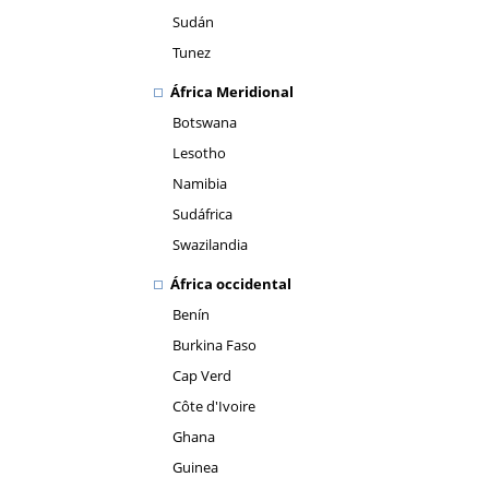
Sudán
Tunez
África Meridional
Botswana
Lesotho
Namibia
Sudáfrica
Swazilandia
África occidental
Benín
Burkina Faso
Cap Verd
Côte d'Ivoire
Ghana
Guinea