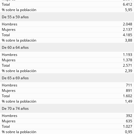
6.412
5,95
De 55 a 59 años
2.048
2.137
4.185
3,88
De 60 a 64 años
1.193
1.378
2.571
2,39
De 65 a 69 años
711
891
1.602
1,49
De 70 a 74 años
392
635
1.027
0,95