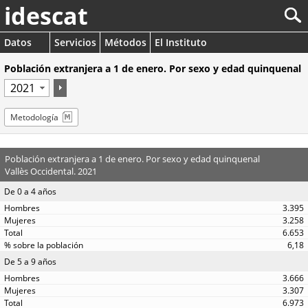
idescat
Datos
Servicios
Métodos
El Instituto
Población extranjera a 1 de enero. Por sexo y edad quinquenal
Metodología
Población extranjera a 1 de enero. Por sexo y edad quinquenal
Vallès Occidental. 2021
De 0 a 4 años
3.395
3.258
6.653
6,18
De 5 a 9 años
3.666
3.307
6.973