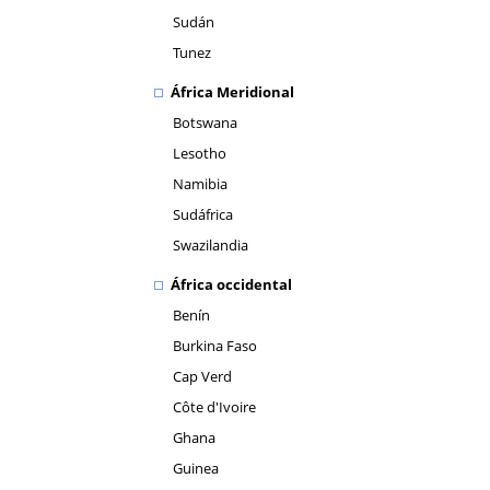
Sudán
Tunez
África Meridional
Botswana
Lesotho
Namibia
Sudáfrica
Swazilandia
África occidental
Benín
Burkina Faso
Cap Verd
Côte d'Ivoire
Ghana
Guinea