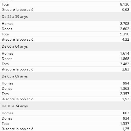
8.136
6,62
De 55 a 59 anys
2.708
2.602
5.310
4,32
De 60 a 64 anys
1.614
1.868
3.482
2,83
De 65 a 69 anys
994
1.363
2.357
1,92
De 70 a 74 anys
603
934
1.537
1,25