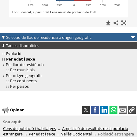
Selecció de lloc de residència o origen geogràfic
Taules disponibles
Evolució
Per edat i sexe
Per lloc de residència
Per municipis
Per origen geogràfic
Per continents
Per països
Opinar
Sou aquí:
Cens de població i habitatges
Ampliació de resultats de la població
estrangera
Per edat i sexe
Vallès Occidental
Població estrangera