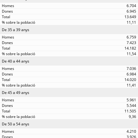
6.704
6.945
13.649
11,11
De 35 a 39 anys
6.759
7.423
14.182
11,54
De 40 a 44 anys
7.036
6.984
14.020
11,41
De 45 a 49 anys
5.961
5.544
11.505
9,36
De 50 a 54 anys
4.210
3.926