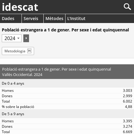
idescat
Dades
Serveis
Mètodes
L'Institut
Població estrangera a 1 de gener. Per sexe i edat quinquennal
Metodologia
Població estrangera a 1 de gener. Per sexe i edat quinquennal
Vallès Occidental. 2024
De 0 a 4 anys
3.003
2.999
6.002
4,88
De 5 a 9 anys
3.395
3.274
6.669