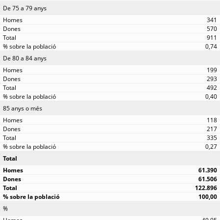
De 75 a 79 anys
341
570
911
0,74
De 80 a 84 anys
199
293
492
0,40
85 anys o més
118
217
335
0,27
Total
61.390
61.506
122.896
100,00
%