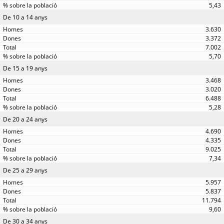
5,43
De 10 a 14 anys
3.630
3.372
7.002
5,70
De 15 a 19 anys
3.468
3.020
6.488
5,28
De 20 a 24 anys
4.690
4.335
9.025
7,34
De 25 a 29 anys
5.957
5.837
11.794
9,60
De 30 a 34 anys