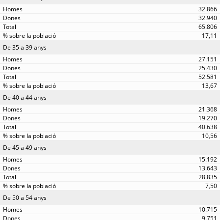
32.866
32.940
65.806
17,11
De 35 a 39 anys
27.151
25.430
52.581
13,67
De 40 a 44 anys
21.368
19.270
40.638
10,56
De 45 a 49 anys
15.192
13.643
28.835
7,50
De 50 a 54 anys
10.715
9.751