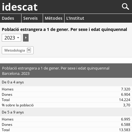
idescat
Dades
Serveis
Mètodes
L'Institut
Població estrangera a 1 de gener. Per sexe i edat quinquennal
Metodologia
Població estrangera a 1 de gener. Per sexe i edat quinquennal
Barcelona. 2023
De 0 a 4 anys
7.320
6.904
14.224
3,70
De 5 a 9 anys
6.995
6.588
13.583