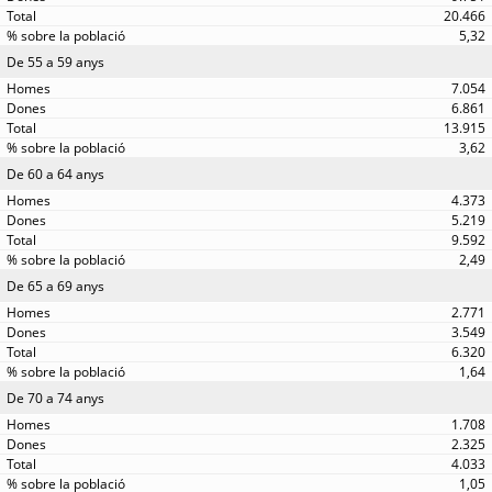
20.466
5,32
De 55 a 59 anys
7.054
6.861
13.915
3,62
De 60 a 64 anys
4.373
5.219
9.592
2,49
De 65 a 69 anys
2.771
3.549
6.320
1,64
De 70 a 74 anys
1.708
2.325
4.033
1,05