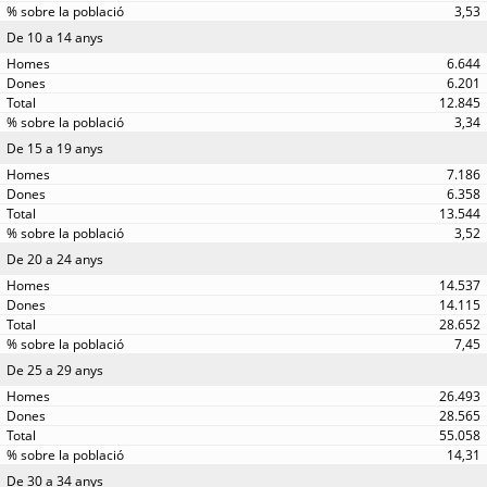
3,53
De 10 a 14 anys
6.644
6.201
12.845
3,34
De 15 a 19 anys
7.186
6.358
13.544
3,52
De 20 a 24 anys
14.537
14.115
28.652
7,45
De 25 a 29 anys
26.493
28.565
55.058
14,31
De 30 a 34 anys