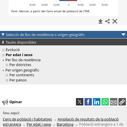
Selecció de lloc de residència o origen geogràfic
Taules disponibles
Evolució
Per edat i sexe
Per lloc de residència
Per districtes
Per origen geogràfic
Per continents
Per països
Opinar
Sou aquí:
Cens de població i habitatges
Ampliació de resultats de la població
estrangera
Per edat i sexe
Barcelona
Població estrangera a 1 de