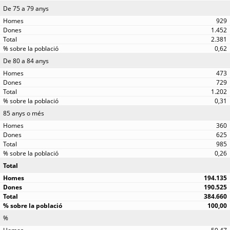
De 75 a 79 anys
929
1.452
2.381
0,62
De 80 a 84 anys
473
729
1.202
0,31
85 anys o més
360
625
985
0,26
Total
194.135
190.525
384.660
100,00
%