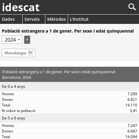
idescat
Dades
Serveis
Mètodes
L'Institut
Població estrangera a 1 de gener. Per sexe i edat quinquennal
Metodologia
Població estrangera a 1 de gener. Per sexe i edat quinquennal
Barcelona. 2024
De 0 a 4 anys
7.289
6.821
14.110
3,41
De 5 a 9 anys
7.247
6.847
14.094