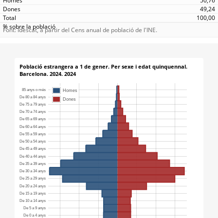
50,76
49,24
100,00
Font: Idescat, a partir del Cens anual de població de l'INE.