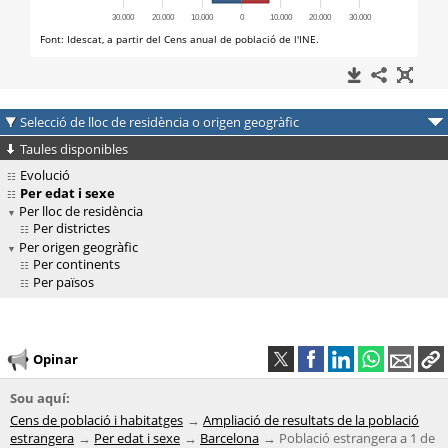
Selecció de lloc de residència o origen geogràfic
Taules disponibles
Evolució
Per edat i sexe
Per lloc de residència
Per districtes
Per origen geogràfic
Per continents
Per països
Opinar
Sou aquí:
Cens de població i habitatges
Ampliació de resultats de la població
estrangera
Per edat i sexe
Barcelona
Població estrangera a 1 de