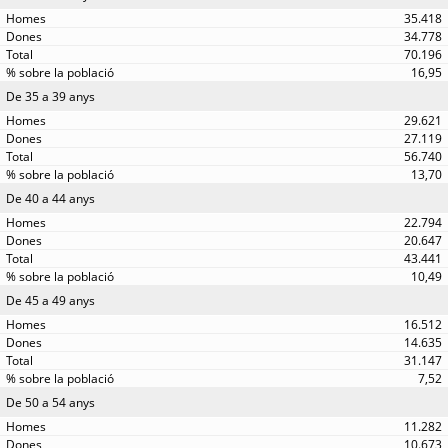
35.418
34.778
70.196
16,95
De 35 a 39 anys
29.621
27.119
56.740
13,70
De 40 a 44 anys
22.794
20.647
43.441
10,49
De 45 a 49 anys
16.512
14.635
31.147
7,52
De 50 a 54 anys
11.282
10.673