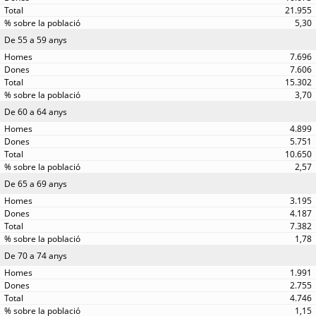
21.955
5,30
De 55 a 59 anys
7.696
7.606
15.302
3,70
De 60 a 64 anys
4.899
5.751
10.650
2,57
De 65 a 69 anys
3.195
4.187
7.382
1,78
De 70 a 74 anys
1.991
2.755
4.746
1,15