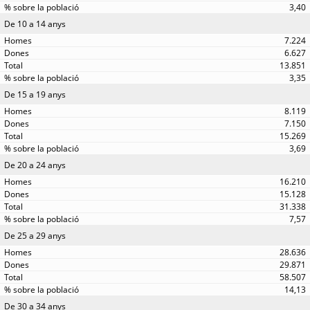
3,40
De 10 a 14 anys
7.224
6.627
13.851
3,35
De 15 a 19 anys
8.119
7.150
15.269
3,69
De 20 a 24 anys
16.210
15.128
31.338
7,57
De 25 a 29 anys
28.636
29.871
58.507
14,13
De 30 a 34 anys