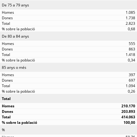
De 75 a 79 anys
1.085
1.738
2.823
0,68
De 80 a 84 anys
555
863
1.418
0,34
85 anys o més
397
697
1.094
0,26
Total
210.170
203.893
414.063
100,00
%