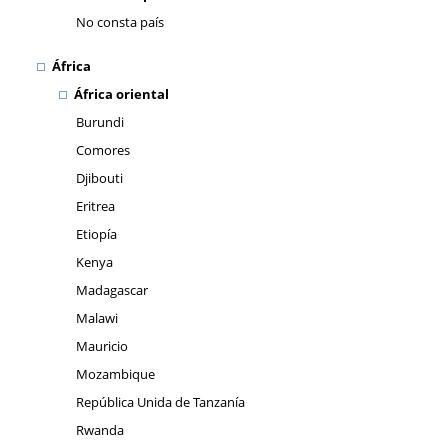
No consta país
África
África oriental
Burundi
Comores
Djibouti
Eritrea
Etiopía
Kenya
Madagascar
Malawi
Mauricio
Mozambique
República Unida de Tanzanía
Rwanda