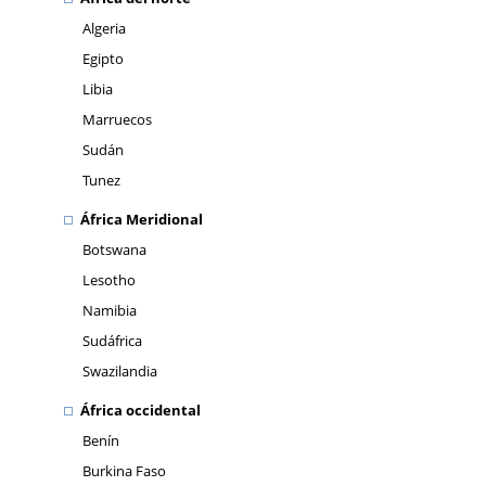
Algeria
Egipto
Libia
Marruecos
Sudán
Tunez
África Meridional
Botswana
Lesotho
Namibia
Sudáfrica
Swazilandia
África occidental
Benín
Burkina Faso