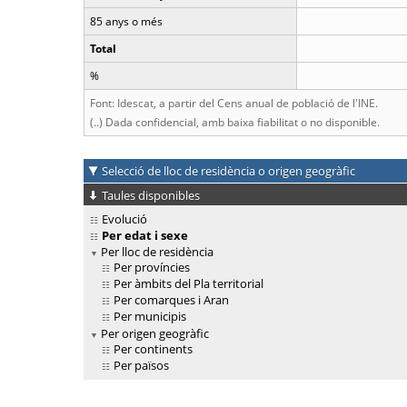
85 anys o més
Total
%
Font: Idescat, a partir del Cens anual de població de l'INE.
(..) Dada confidencial, amb baixa fiabilitat o no disponible.
Selecció de lloc de residència o origen geogràfic
Taules disponibles
Evolució
Per edat i sexe
Per lloc de residència
Per províncies
Per àmbits del Pla territorial
Per comarques i Aran
Per municipis
Per origen geogràfic
Per continents
Per països