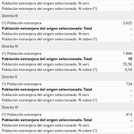
..
..
Distrito III
2.625
..
..
..
Distrito IV
1.846
10
55,56
0,54
Distrito V
724
..
..
..
Distrito VI
413
..
..
..