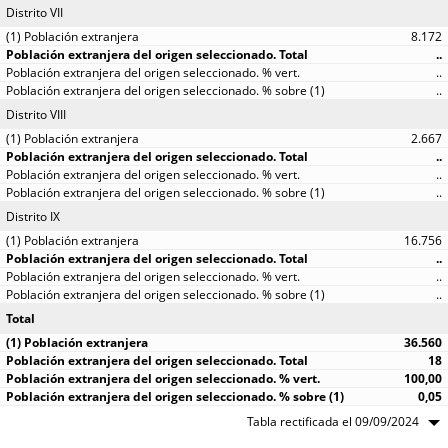
Distrito VII
8.172
..
..
..
Distrito VIII
2.667
..
..
..
Distrito IX
16.756
..
..
..
Total
36.560
18
100,00
0,05
Tabla rectificada el 09/09/2024