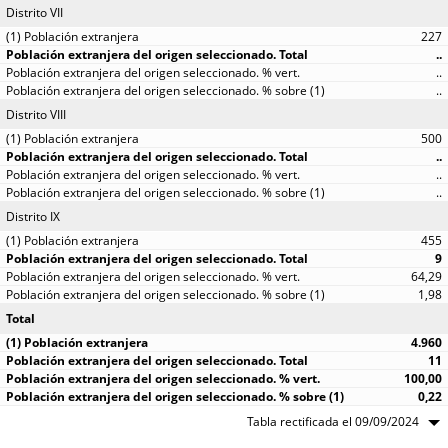
Distrito VII
227
..
..
..
Distrito VIII
500
..
..
..
Distrito IX
455
9
64,29
1,98
Total
4.960
11
100,00
0,22
Tabla rectificada el 09/09/2024