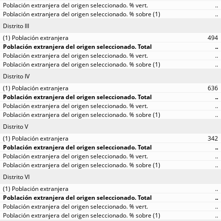
..
..
Distrito III
494
..
..
..
Distrito IV
636
..
..
..
Distrito V
342
..
..
..
Distrito VI
..
..
..
..