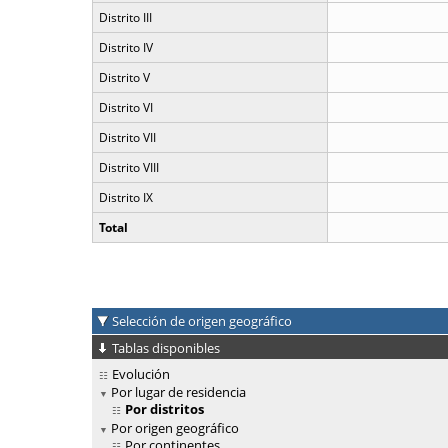
Distrito III
Distrito IV
Distrito V
Distrito VI
Distrito VII
Distrito VIII
Distrito IX
Total
Selección de origen geográfico
Tablas disponibles
Evolución
Por lugar de residencia
Por distritos
Por origen geográfico
Por continentes