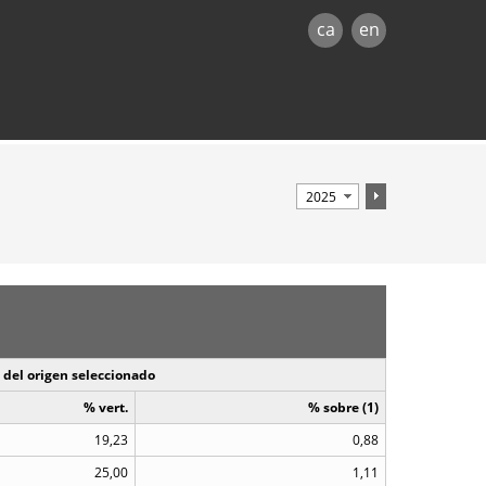
ca
en
 del origen seleccionado
% vert.
% sobre (1)
19,23
0,88
25,00
1,11