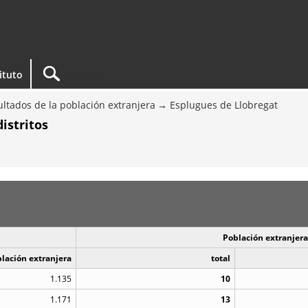
tituto
ltados de la población extranjera
Esplugues de Llobregat
istritos
Población extranjera
blación extranjera
total
1.135
10
1.171
13