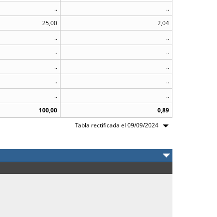
..
..
25,00
2,04
..
..
..
..
..
..
..
..
..
..
100,00
0,89
Tabla rectificada el 09/09/2024