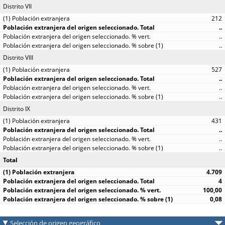
Distrito VII
212
..
..
..
Distrito VIII
527
..
..
..
Distrito IX
431
..
..
..
Total
4.709
4
100,00
0,08
Selección de origen geográfico