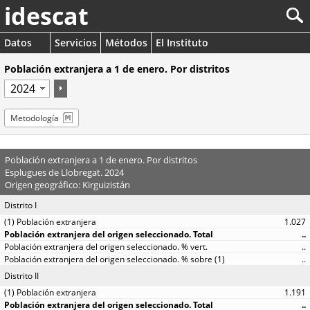
idescat
Datos
Servicios
Métodos
El Instituto
Población extranjera a 1 de enero. Por distritos
Metodología
Población extranjera a 1 de enero. Por distritos
Esplugues de Llobregat. 2024
Origen geográfico: Kirguizistán
Distrito I
1.027
..
..
..
Distrito II
1.191
..