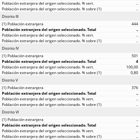
..
..
Distrito III
444
..
..
..
Distrito IV
501
4
100,00
0,80
Distrito V
376
..
..
..
Distrito VI
..
..
..
..