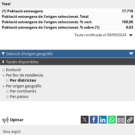
Total
17.718
6
100,00
0,03
Taula rectificada el 09/09/2024
Selecció d'origen geogràfic
Taules disponibles
Evolució
Per lloc de residència
Per districtes
Per origen geogràfic
Per continents
Per països
Opinar
Sou aquí: