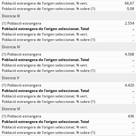
66,67
0,08
Districte III
2.554
..
..
..
Districte IV
4.508
..
..
..
Districte V
4.420
..
..
..
Districte VI
436
..
..
..