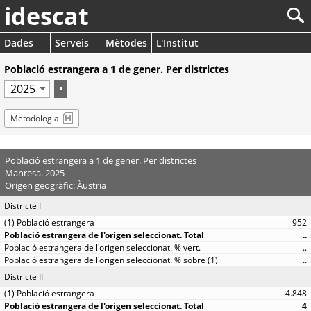
idescat
Dades
Serveis
Mètodes
L'Institut
Població estrangera a 1 de gener. Per districtes
Metodologia
Població estrangera a 1 de gener. Per districtes
Manresa. 2025
Origen geogràfic: Àustria
Districte I
952
..
..
..
Districte II
4.848
4