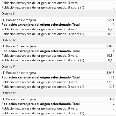
..
..
Distrito III
2.201
4
6,90
0,18
Distrito IV
3.986
6
10,34
0,15
Distrito V
3.913
45
77,59
1,15
Distrito VI
392
..
..
..