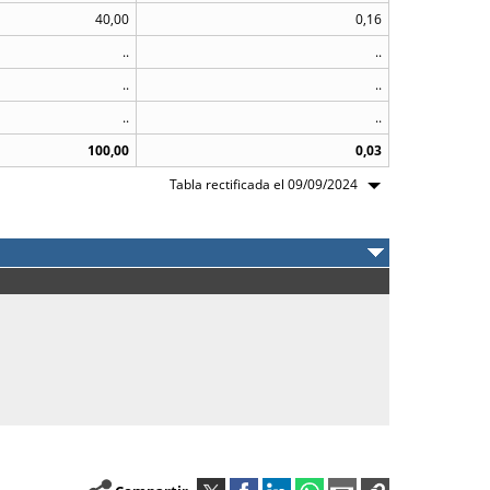
40,00
0,16
..
..
..
..
..
..
100,00
0,03
Tabla rectificada el 09/09/2024