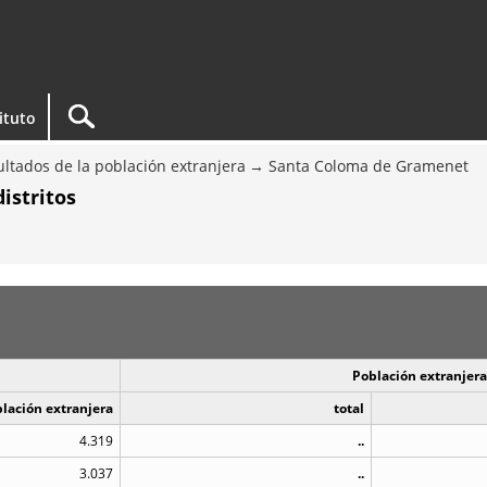
tituto
ltados de la población extranjera
Santa Coloma de Gramenet
istritos
Población extranjera
blación extranjera
total
4.319
..
3.037
..