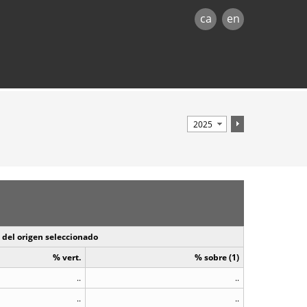
ca
en
 del origen seleccionado
% vert.
% sobre (1)
..
..
..
..