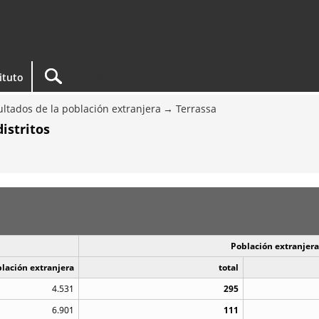
tituto
ltados de la población extranjera
Terrassa
istritos
Población extranjera
blación extranjera
total
4.531
295
6.901
111