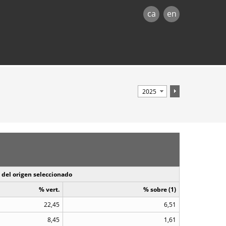
ca
en
 del origen seleccionado
% vert.
% sobre (1)
22,45
6,51
8,45
1,61