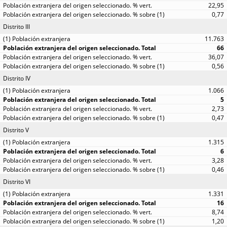
22,95
0,77
Distrito III
11.763
66
36,07
0,56
Distrito IV
1.066
5
2,73
0,47
Distrito V
1.315
6
3,28
0,46
Distrito VI
1.331
16
8,74
1,20