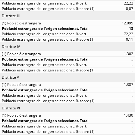
22,22
0,07
Districte III
12.095
13
72,22
0,11
Districte IV
1.302
..
..
..
Districte V
1.387
..
..
..
Districte VI
1.430
..
..
..