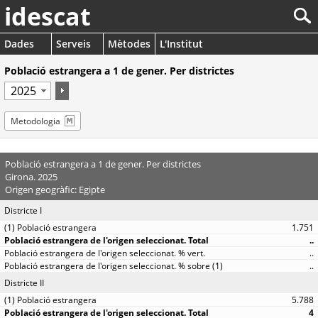
idescat
Dades
Serveis
Mètodes
L'Institut
Població estrangera a 1 de gener. Per districtes
Metodologia
Població estrangera a 1 de gener. Per districtes
Girona. 2025
Origen geogràfic: Egipte
Districte I
1.751
..
..
..
Districte II
5.788
4