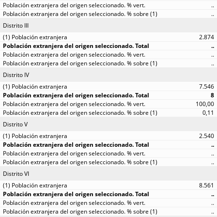
..
..
Distrito III
2.874
..
..
..
Distrito IV
7.546
8
100,00
0,11
Distrito V
2.540
..
..
..
Distrito VI
8.561
..
..
..