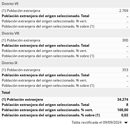
Distrito VII
2.769
..
..
..
Distrito VIII
300
..
..
..
Distrito IX
353
..
..
..
Total
34.274
8
100,00
0,02
Tabla rectificada el 09/09/2024