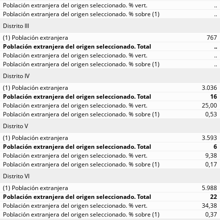
..
..
Distrito III
767
..
..
..
Distrito IV
3.036
16
25,00
0,53
Distrito V
3.593
6
9,38
0,17
Distrito VI
5.988
22
34,38
0,37