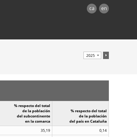
ca
en
% respecto del total
de la población
% respecto del total
del subcontinente
de la población
en la comarca
del país en Cataluña
35,19
0,14