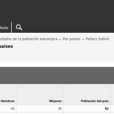
tituto
ltados de la población extranjera
Por paises
Pallars Sobirà
países
Hombres
Mujeres
Población del país
43
39
82