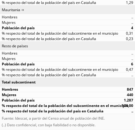
1,29
Mauritania
..
..
4
0,31
0,23
Resto de países
..
..
6
0,47
..
Total subcontinent
847
440
1.287
100,00
..
Fuente: Idescat, a partir del Censo anual de población del INE.
(..) Dato confidencial, con baja fiabilidad o no disponible.