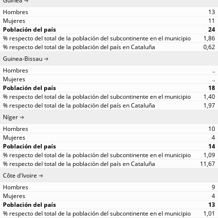
Guinea
13
11
24
1,86
0,62
Guinea-Bissau
..
..
18
1,40
1,97
Níger
10
4
14
1,09
11,67
Côte d'Ivoire
9
4
13
1,01