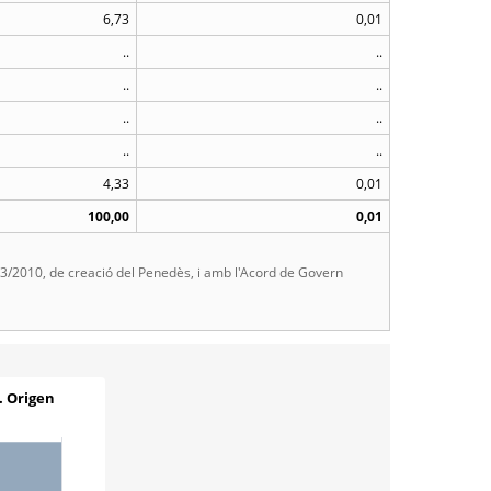
6,73
0,01
..
..
..
..
..
..
..
..
4,33
0,01
100,00
0,01
 23/2010, de creació del Penedès, i amb l'Acord de Govern