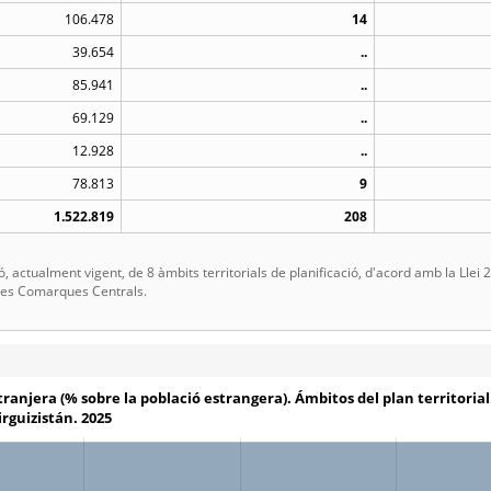
106.478
14
39.654
..
85.941
..
69.129
..
12.928
..
78.813
9
1.522.819
208
, actualment vigent, de 8 àmbits territorials de planificació, d'acord amb la Llei
 les Comarques Centrals.