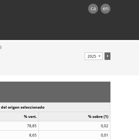
ca
en
l
 del origen seleccionado
% vert.
% sobre (1)
78,85
0,02
8,65
0,01