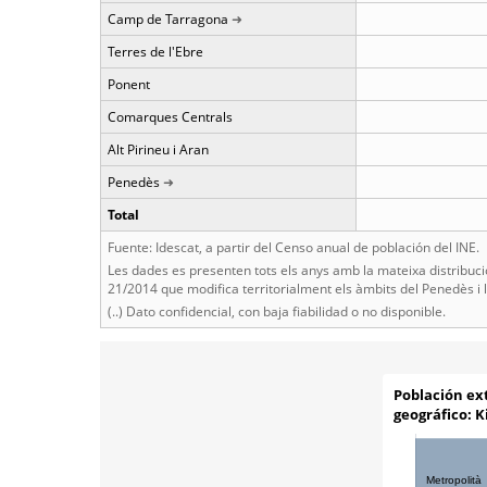
Camp de Tarragona
Terres de l'Ebre
Ponent
Comarques Centrals
Alt Pirineu i Aran
Penedès
Total
Fuente: Idescat, a partir del Censo anual de población del INE.
Les dades es presenten tots els anys amb la mateixa distribució
21/2014 que modifica territorialment els àmbits del Penedès i
(..) Dato confidencial, con baja fiabilidad o no disponible.