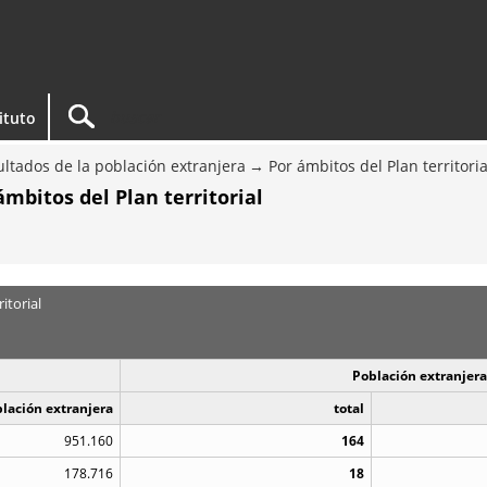
tituto
ltados de la población extranjera
Por ámbitos del Plan territoria
ámbitos del Plan territorial
itorial
Población extranjera
blación extranjera
total
951.160
164
178.716
18