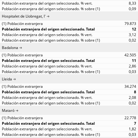
8,33
0,09
Hospitalet de Llobregat, l'
79.873
12
3,12
0,02
Badalona
42.505
11
2,86
0,03
Lleida
34.274
8
2,08
0,02
Mataró
22.778
7
1,82
0,03