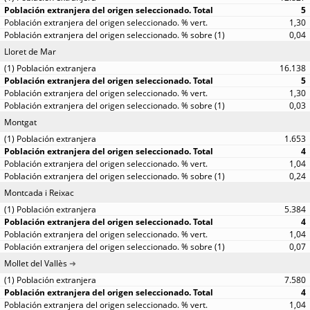
5
1,30
0,04
Lloret de Mar
16.138
5
1,30
0,03
Montgat
1.653
4
1,04
0,24
Montcada i Reixac
5.384
4
1,04
0,07
Mollet del Vallès
7.580
4
1,04