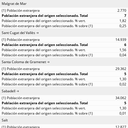
Malgrat de Mar
2.770
7
1,82
0,25
Sant Cugat del Vallès
14.939
6
1,56
0,04
Santa Coloma de Gramenet
29.362
5
1,30
0,02
Sabadell
34.062
5
1,30
0,01
Salt
12.827