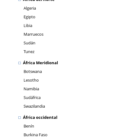
Algeria
Egipto
Libia
Marruecos
Sudán
Tunez
África Meridional
Botswana
Lesotho
Namibia
Sudáfrica
Swazilandia
África occidental
Benín
Burkina Faso