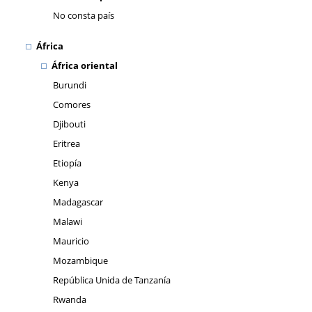
No consta país
África
África oriental
Burundi
Comores
Djibouti
Eritrea
Etiopía
Kenya
Madagascar
Malawi
Mauricio
Mozambique
República Unida de Tanzanía
Rwanda