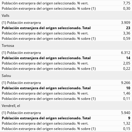
7,75
0,30
Valls
3.909
23
3,36
0,59
Tortosa
6.312
14
2,05
0,22
Salou
9.266
10
1,46
0,11
Vendrell, el
5.940
9
1,32
0,15