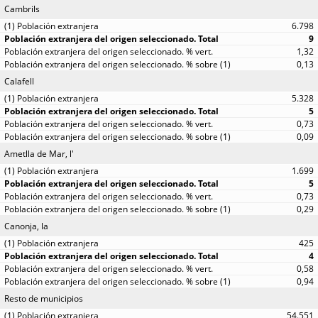
Cambrils
6.798
9
1,32
0,13
Calafell
5.328
5
0,73
0,09
Ametlla de Mar, l'
1.699
5
0,73
0,29
Canonja, la
425
4
0,58
0,94
Resto de municipios
54.551