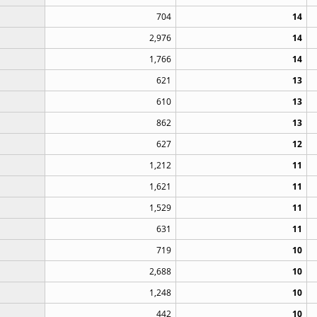
704
14
2,976
14
1,766
14
621
13
610
13
862
13
627
12
1,212
11
1,621
11
1,529
11
631
11
719
10
2,688
10
1,248
10
442
10