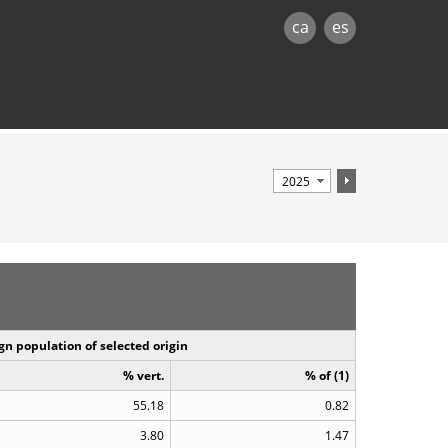
ca
es
gn population of selected origin
% vert.
% of (1)
55.18
0.82
3.80
1.47