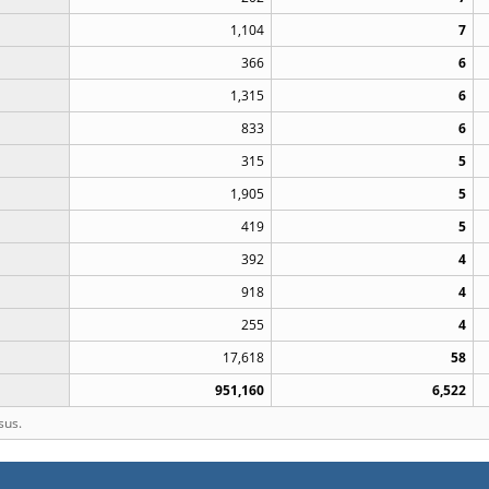
1,104
7
366
6
1,315
6
833
6
315
5
1,905
5
419
5
392
4
918
4
255
4
17,618
58
951,160
6,522
sus.