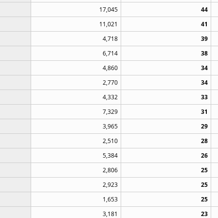
17,045
44
11,021
41
4,718
39
6,714
38
4,860
34
2,770
34
4,332
33
7,329
31
3,965
29
2,510
28
5,384
26
2,806
25
2,923
25
1,653
25
3,181
23