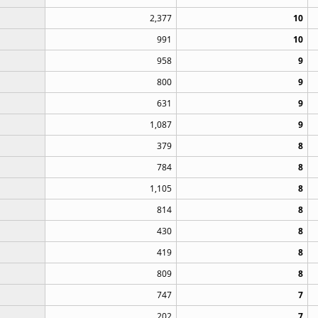
2,377
10
991
10
958
9
800
9
631
9
1,087
9
379
8
784
8
1,105
8
814
8
430
8
419
8
809
8
747
7
202
7