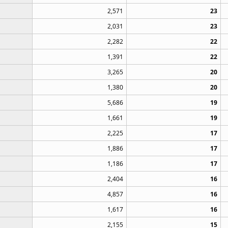
2,571
23
2,031
23
2,282
22
1,391
22
3,265
20
1,380
20
5,686
19
1,661
19
2,225
17
1,886
17
1,186
17
2,404
16
4,857
16
1,617
16
2,155
15