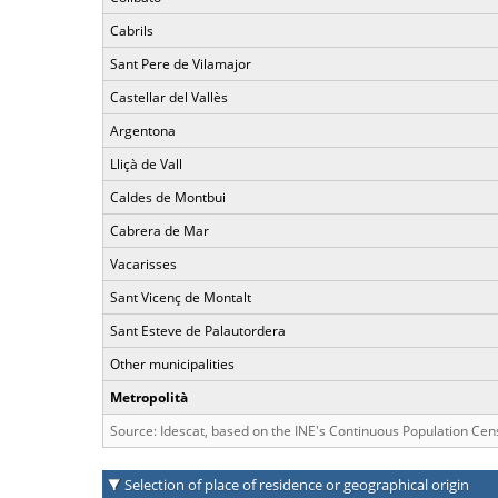
Cabrils
Sant Pere de Vilamajor
Castellar del Vallès
Argentona
Lliçà de Vall
Caldes de Montbui
Cabrera de Mar
Vacarisses
Sant Vicenç de Montalt
Sant Esteve de Palautordera
Other municipalities
Metropolità
Source: Idescat, based on the INE's Continuous Population Cen
Selection of place of residence or geographical origin