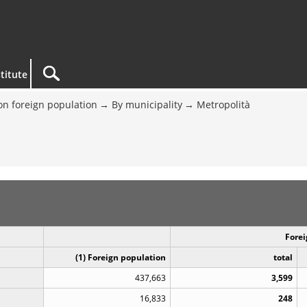
titute
on foreign population
By municipality
Metropolità
Forei
(1) Foreign population
total
437,663
3,599
16,833
248