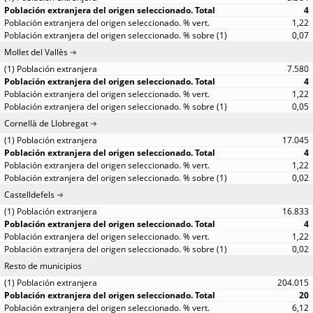
4
1,22
0,07
Mollet del Vallès
7.580
4
1,22
0,05
Cornellà de Llobregat
17.045
4
1,22
0,02
Castelldefels
16.833
4
1,22
0,02
Resto de municipios
204.015
20
6,12