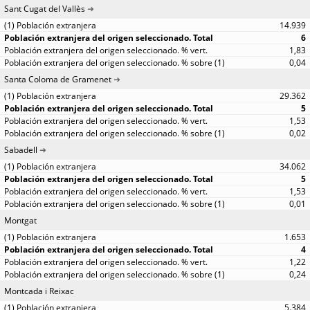
Sant Cugat del Vallès
14.939
6
1,83
0,04
Santa Coloma de Gramenet
29.362
5
1,53
0,02
Sabadell
34.062
5
1,53
0,01
Montgat
1.653
4
1,22
0,24
Montcada i Reixac
5.384