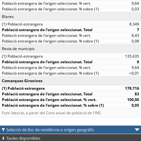
9,64
0,03
Blanes
8.349
7
8,43
0,08
Resta de municipis
135.635
8
9,64
<0,01
Comarques Gironines
178.716
83
100,00
0,05
Font: Idescat, a partir del Cens anual de població de l'INE.
Selecció de lloc de residència o origen geogràfic
Taules disponibles