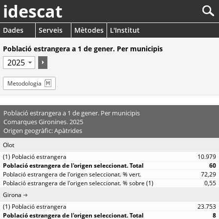
idescat
Dades
Serveis
Mètodes
L'Institut
Població estrangera a 1 de gener. Per municipis
Metodologia
Població estrangera a 1 de gener. Per municipis
Comarques Gironines. 2025
Origen geogràfic: Apàtrides
Olot
10.979
60
72,29
0,55
Girona
23.753
8