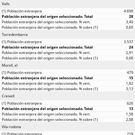
Valls
4.690
28
3,40
0,60
Torredembarra
3.537
24
2,91
0,68
Morell, el
479
15
1,82
3,13
Creixell
626
13
1,58
2,08
Vila-rodona
219