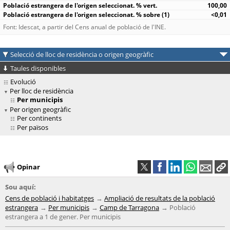
100,00
<0,01
Font: Idescat, a partir del Cens anual de població de l'INE.
Selecció de lloc de residència o origen geogràfic
Taules disponibles
Evolució
Per lloc de residència
Per municipis
Per origen geogràfic
Per continents
Per països
Opinar
Sou aquí:
Cens de població i habitatges
Ampliació de resultats de la població
estrangera
Per municipis
Camp de Tarragona
Població
estrangera a 1 de gener. Per municipis