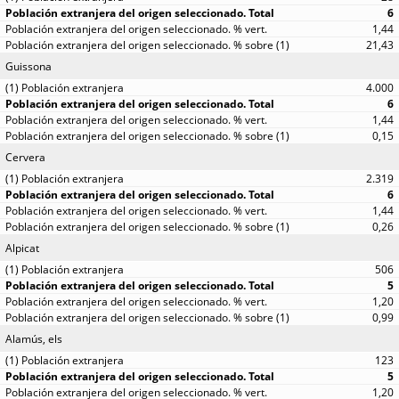
6
1,44
21,43
Guissona
4.000
6
1,44
0,15
Cervera
2.319
6
1,44
0,26
Alpicat
506
5
1,20
0,99
Alamús, els
123
5
1,20