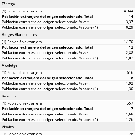
Tàrrega
4.844
14
3,37
0,29
Borges Blanques, les
1.170
12
2,88
1,03
Alcoletge
616
8
1,92
1,30
Rosselló
557
7
1,68
1,26
Vinaixa
28