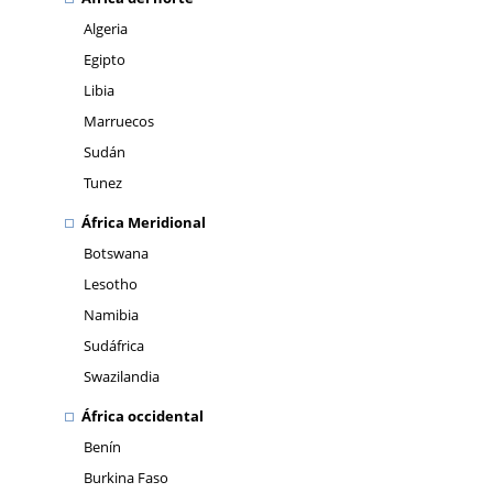
Algeria
Egipto
Libia
Marruecos
Sudán
Tunez
África Meridional
Botswana
Lesotho
Namibia
Sudáfrica
Swazilandia
África occidental
Benín
Burkina Faso