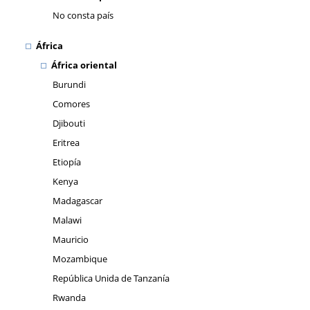
No consta país
África
África oriental
Burundi
Comores
Djibouti
Eritrea
Etiopía
Kenya
Madagascar
Malawi
Mauricio
Mozambique
República Unida de Tanzanía
Rwanda