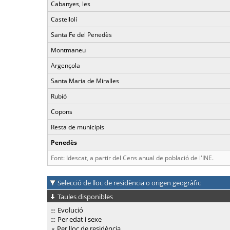
Cabanyes, les
Castellolí
Santa Fe del Penedès
Montmaneu
Argençola
Santa Maria de Miralles
Rubió
Copons
Resta de municipis
Penedès
Font: Idescat, a partir del Cens anual de població de l'INE.
Selecció de lloc de residència o origen geogràfic
Taules disponibles
Evolució
Per edat i sexe
Per lloc de residència