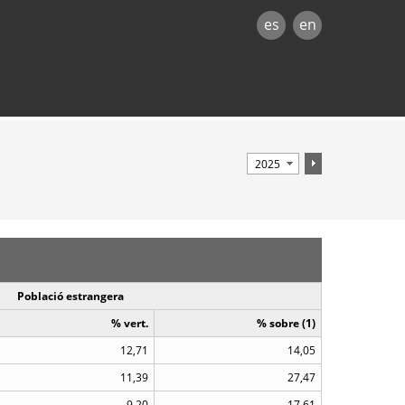
es
en
Població estrangera
% vert.
% sobre (1)
12,71
14,05
11,39
27,47
9,20
17,61