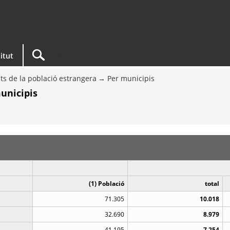
titut
ts de la població estrangera
Per municipis
unicipis
(1) Població
total
71.305
10.018
32.690
8.979
41.195
7.254