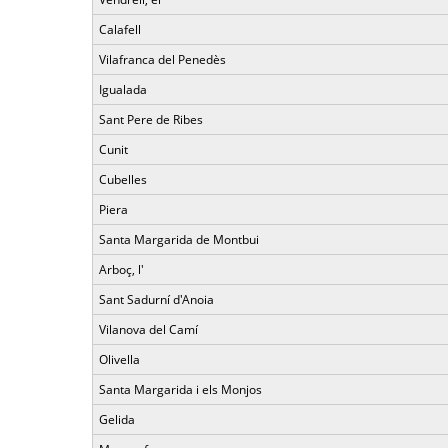
Calafell
Vilafranca del Penedès
Igualada
Sant Pere de Ribes
Cunit
Cubelles
Piera
Santa Margarida de Montbui
Arboç, l'
Sant Sadurní d'Anoia
Vilanova del Camí
Olivella
Santa Margarida i els Monjos
Gelida