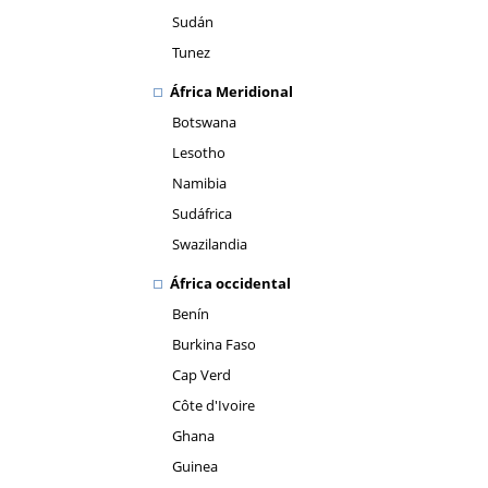
Sudán
Tunez
África Meridional
Botswana
Lesotho
Namibia
Sudáfrica
Swazilandia
África occidental
Benín
Burkina Faso
Cap Verd
Côte d'Ivoire
Ghana
Guinea