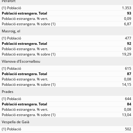
Perafort
1.353
93
0,09
6,87
Masroig, el
477
92
0,09
19,29
Vilanova d'Escornalbou
615
87
0,08
14,15
Prades
644
84
0,08
13,04
Vespella de Gaià
502