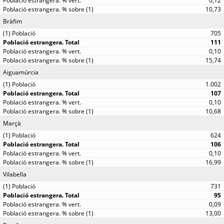
0,12
10,73
Bràfim
705
111
0,10
15,74
Aiguamúrcia
1.002
107
0,10
10,68
Marçà
624
106
0,10
16,99
Vilabella
731
95
0,09
13,00