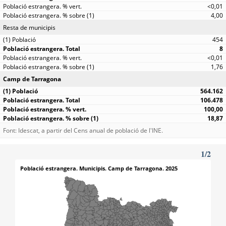
<0,01
4,00
Resta de municipis
454
8
<0,01
1,76
Camp de Tarragona
564.162
106.478
100,00
18,87
Font: Idescat, a partir del Cens anual de població de l'INE.