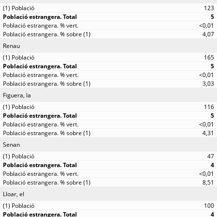
123
5
<0,01
4,07
Renau
165
5
<0,01
3,03
Figuera, la
116
5
<0,01
4,31
Senan
47
4
<0,01
8,51
Lloar, el
100
4