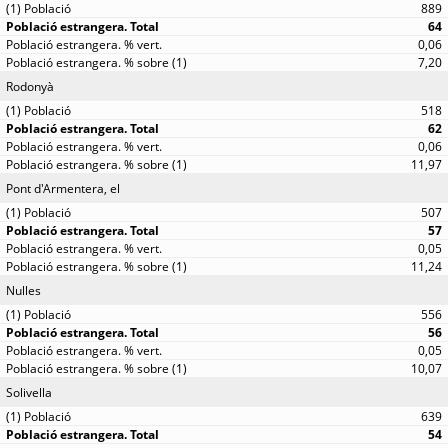
889
64
0,06
7,20
Rodonyà
518
62
0,06
11,97
Pont d'Armentera, el
507
57
0,05
11,24
Nulles
556
56
0,05
10,07
Solivella
639
54