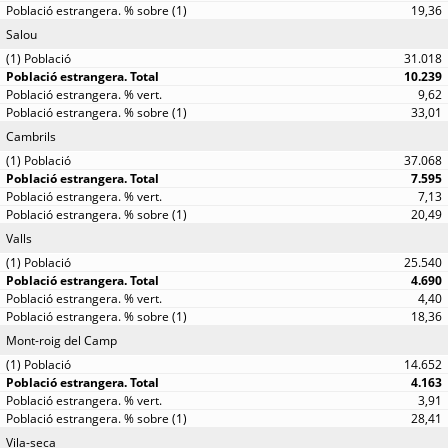
19,36
Salou
31.018
10.239
9,62
33,01
Cambrils
37.068
7.595
7,13
20,49
Valls
25.540
4.690
4,40
18,36
Mont-roig del Camp
14.652
4.163
3,91
28,41
Vila-seca