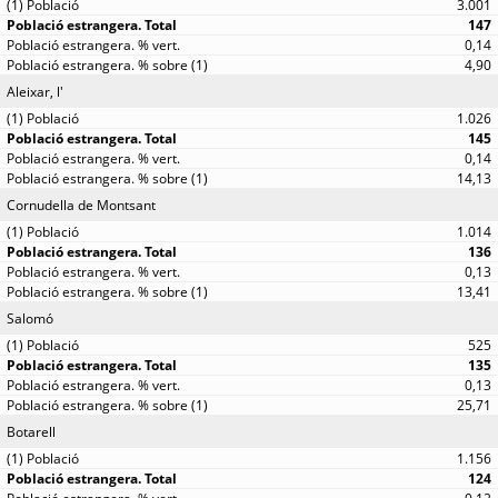
3.001
147
0,14
4,90
Aleixar, l'
1.026
145
0,14
14,13
Cornudella de Montsant
1.014
136
0,13
13,41
Salomó
525
135
0,13
25,71
Botarell
1.156
124