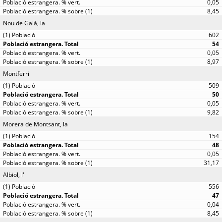
0,05
8,45
Nou de Gaià, la
602
54
0,05
8,97
Montferri
509
50
0,05
9,82
Morera de Montsant, la
154
48
0,05
31,17
Albiol, l'
556
47
0,04
8,45