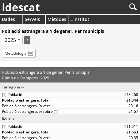
idescat
Dades
Serveis
Mètodes
L'Institut
Població estrangera a 1 de gener. Per municipis
Metodologia
Població estrangera a 1 de gener. Per municipis
Camp de Tarragona. 2025
Tarragona
143.260
31.044
29,16
21,67
Reus
111.911
21.663
20,35