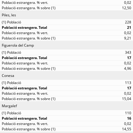
0,02
12,50
Piles, les
228
21
0,02
9,21
Figuerola del Camp
343
17
0,02
4,96
Conesa
113
17
0,02
15,04
Margalef
110
16
0,02
14,55