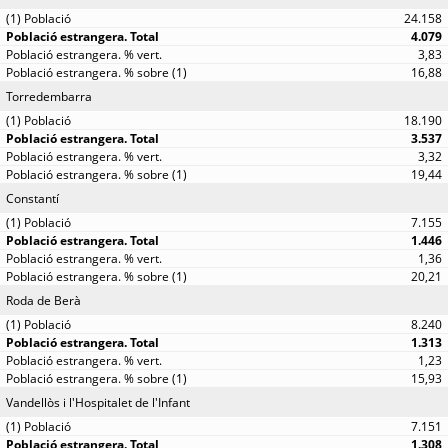
24.158
4.079
3,83
16,88
Torredembarra
18.190
3.537
3,32
19,44
Constantí
7.155
1.446
1,36
20,21
Roda de Berà
8.240
1.313
1,23
15,93
Vandellòs i l'Hospitalet de l'Infant
7.151
1.308