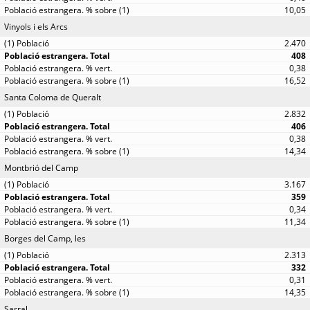
10,05
Vinyols i els Arcs
2.470
408
0,38
16,52
Santa Coloma de Queralt
2.832
406
0,38
14,34
Montbrió del Camp
3.167
359
0,34
11,34
Borges del Camp, les
2.313
332
0,31
14,35
Sarral