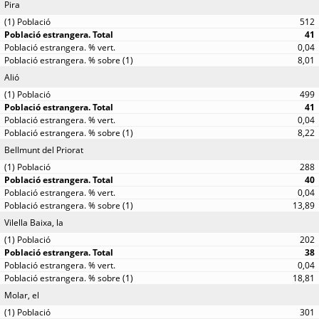
Pira
512
41
0,04
8,01
Alió
499
41
0,04
8,22
Bellmunt del Priorat
288
40
0,04
13,89
Vilella Baixa, la
202
38
0,04
18,81
Molar, el
301