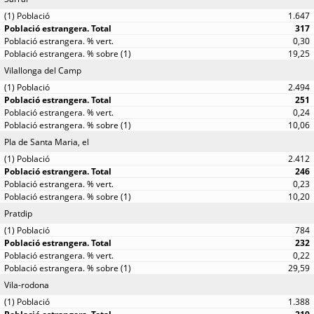
1.647
317
0,30
19,25
Vilallonga del Camp
2.494
251
0,24
10,06
Pla de Santa Maria, el
2.412
246
0,23
10,20
Pratdip
784
232
0,22
29,59
Vila-rodona
1.388