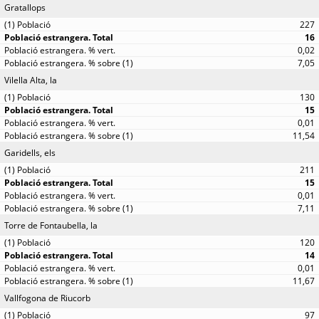
Gratallops
227
16
0,02
7,05
Vilella Alta, la
130
15
0,01
11,54
Garidells, els
211
15
0,01
7,11
Torre de Fontaubella, la
120
14
0,01
11,67
Vallfogona de Riucorb
97