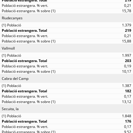
219
0,21
15,78
Riudecanyes
1.379
219
0,21
15,88
Vallmoll
1.997
203
0,19
10,17
Cabra del Camp
1.387
182
0,17
13,12
Secuita, la
1.848
176
0,17
9,52