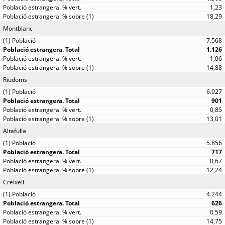
1,23
18,29
Montblanc
7.568
1.126
1,06
14,88
Riudoms
6.927
901
0,85
13,01
Altafulla
5.856
717
0,67
12,24
Creixell
4.244
626
0,59
14,75