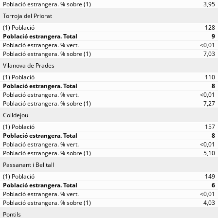
3,95
Torroja del Priorat
128
9
<0,01
7,03
Vilanova de Prades
110
8
<0,01
7,27
Colldejou
157
8
<0,01
5,10
Passanant i Belltall
149
6
<0,01
4,03
Pontils