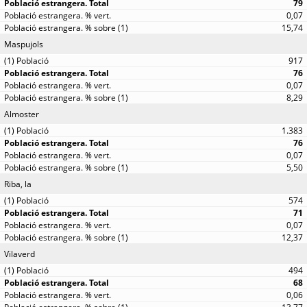
79
0,07
15,74
Maspujols
917
76
0,07
8,29
Almoster
1.383
76
0,07
5,50
Riba, la
574
71
0,07
12,37
Vilaverd
494
68
0,06