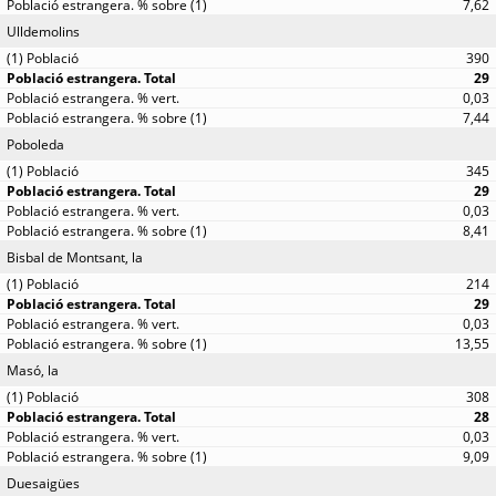
7,62
Ulldemolins
390
29
0,03
7,44
Poboleda
345
29
0,03
8,41
Bisbal de Montsant, la
214
29
0,03
13,55
Masó, la
308
28
0,03
9,09
Duesaigües