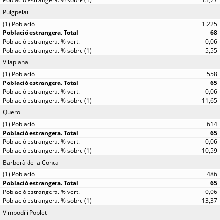
13,77
Puigpelat
1.225
68
0,06
5,55
Vilaplana
558
65
0,06
11,65
Querol
614
65
0,06
10,59
Barberà de la Conca
486
65
0,06
13,37
Vimbodí i Poblet