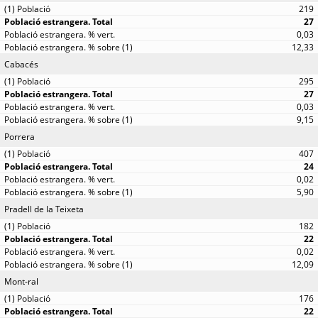
219
27
0,03
12,33
Cabacés
295
27
0,03
9,15
Porrera
407
24
0,02
5,90
Pradell de la Teixeta
182
22
0,02
12,09
Mont-ral
176
22