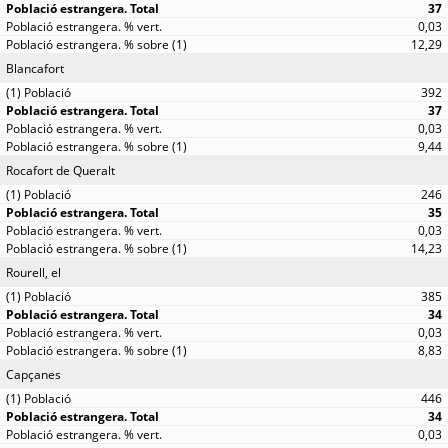
37
0,03
12,29
Blancafort
392
37
0,03
9,44
Rocafort de Queralt
246
35
0,03
14,23
Rourell, el
385
34
0,03
8,83
Capçanes
446
34
0,03