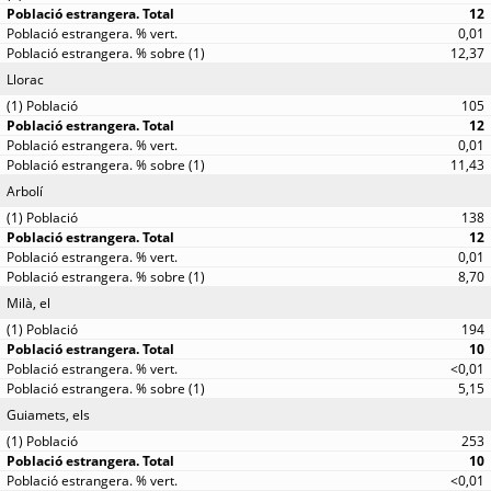
12
0,01
12,37
Llorac
105
12
0,01
11,43
Arbolí
138
12
0,01
8,70
Milà, el
194
10
<0,01
5,15
Guiamets, els
253
10
<0,01