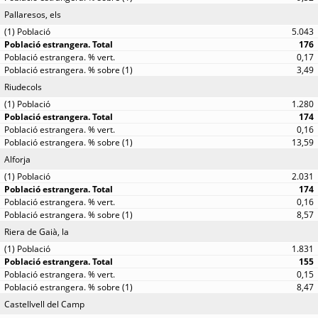
Pallaresos, els
5.043
176
0,17
3,49
Riudecols
1.280
174
0,16
13,59
Alforja
2.031
174
0,16
8,57
Riera de Gaià, la
1.831
155
0,15
8,47
Castellvell del Camp