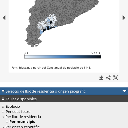
Selecció de lloc de residència o origen geogràfic
Taules disponibles
Evolució
Per edat i sexe
Per lloc de residència
Per municipis
Per origen geogràfic