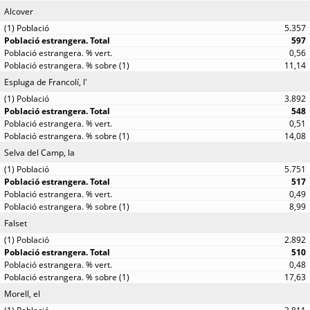
Alcover
5.357
597
0,56
11,14
Espluga de Francolí, l'
3.892
548
0,51
14,08
Selva del Camp, la
5.751
517
0,49
8,99
Falset
2.892
510
0,48
17,63
Morell, el