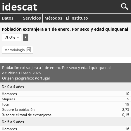
idescat
Datos
Servicios
Métodos
El Instituto
Población extranjera a 1 de enero. Por sexo y edad quinquenal
Metodología
Población extranjera a 1 de enero. Por sexo y edad quinquenal
Alt Pirineu i Aran. 2025
Origen geográfico: Portugal
De 0 a 4 años
10
9
19
2,75
0,15
De 5 a 9 años
16