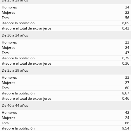
De 25 a 29 años
34
22
56
8,09
0,43
De 30 a 34 años
23
24
47
6,79
0,36
De 35 a 39 años
33
27
60
8,67
0,46
De 40 a 44 años
42
24
66
9,54