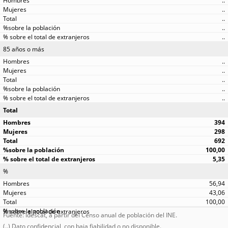
..
..
..
..
..
85 años o más
..
..
..
..
..
Total
394
298
692
100,00
5,35
%
56,94
43,06
100,00
Fuente: Idescat, a partir del Censo anual de población del INE.
(..) Dato confidencial, con baja fiabilidad o no disponible.