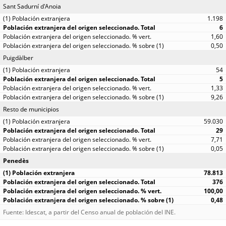
Sant Sadurní d'Anoia
1.198
6
1,60
0,50
Puigdàlber
54
5
1,33
9,26
Resto de municipios
59.030
29
7,71
0,05
Penedès
78.813
376
100,00
0,48
Fuente: Idescat, a partir del Censo anual de población del INE.