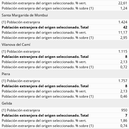
22,61
1,24
Santa Margarida de Montbui
1.424
42
11,17
2,95
Vilanova del Camí
1.115
8
2,13
0,72
Piera
1.757
8
2,13
0,46
Gelida
950
7
1,86
0,74