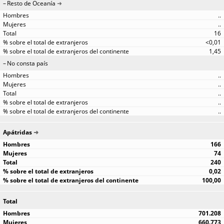
Resto de Oceanía
..
..
16
<0,01
1,45
No consta país
..
..
..
..
..
Apátridas
166
74
240
0,02
100,00
Total
701.208
660.773