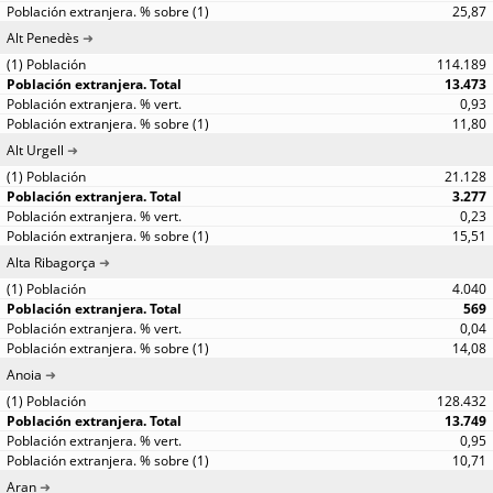
25,87
Alt Penedès
114.189
13.473
0,93
11,80
Alt Urgell
21.128
3.277
0,23
15,51
Alta Ribagorça
4.040
569
0,04
14,08
Anoia
128.432
13.749
0,95
10,71
Aran