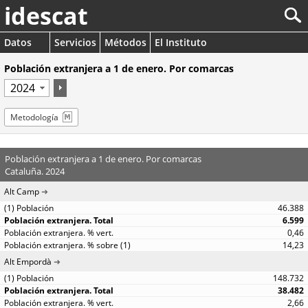
idescat
Datos
Servicios
Métodos
El Instituto
Población extranjera a 1 de enero. Por comarcas
Metodología
Población extranjera a 1 de enero. Por comarcas
Cataluña. 2024
Alt Camp
46.388
6.599
0,46
14,23
Alt Empordà
148.732
38.482
2,66