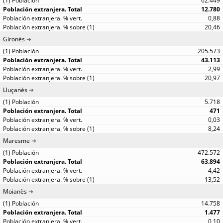
62.449
12.780
0,88
20,46
Gironès
205.573
43.113
2,99
20,97
Lluçanès
5.718
471
0,03
8,24
Maresme
472.572
63.894
4,42
13,52
Moianès
14.758
1.477
0,10