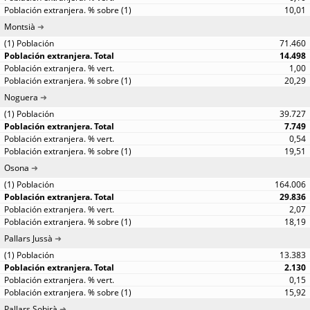
10,01
Montsià
71.460
14.498
1,00
20,29
Noguera
39.727
7.749
0,54
19,51
Osona
164.006
29.836
2,07
18,19
Pallars Jussà
13.383
2.130
0,15
15,92
Pallars Sobirà