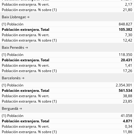
2,17
21,80
Baix Llobregat
848.827
105.382
7,30
12,42
Baix Penedès
118.350
20.431
1,41
17,26
Barcelonès
2.354.301
561.534
38,88
23,85
Berguedà
41.058
4.871
0,34
11,86