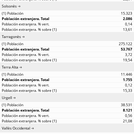
Solsonès
15.323
2.086
0,14
13,61
Tarragonès
275.122
53.767
3,72
19,54
Terra Alta
11.446
1.755
0,12
15,33
Urgell
38.531
8.121
0,56
21,08
Vallès Occidental