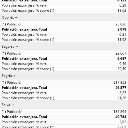
4.123
0,29
18,63
Ripollès
25.826
3.078
0,21
11,92
Segarra
22.667
6.687
0,46
29,50
Segrià
217.853
46.577
3,23
21,38
Selva
185.264
40.784
2,82
22,01