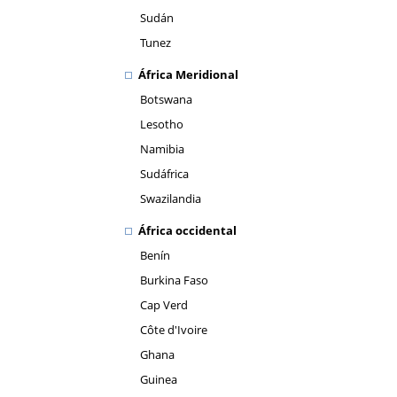
Sudán
Tunez
África Meridional
Botswana
Lesotho
Namibia
Sudáfrica
Swazilandia
África occidental
Benín
Burkina Faso
Cap Verd
Côte d'Ivoire
Ghana
Guinea