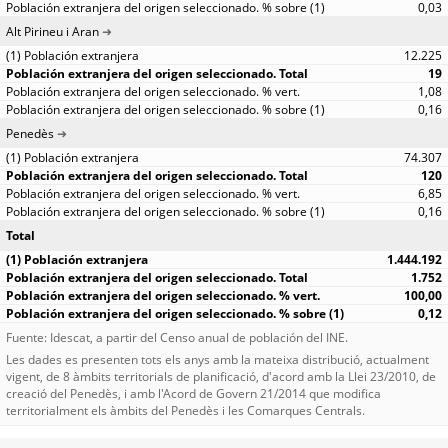
0,03
Alt Pirineu i Aran
12.225
19
1,08
0,16
Penedès
74.307
120
6,85
0,16
Total
1.444.192
1.752
100,00
0,12
Fuente: Idescat, a partir del Censo anual de población del INE.
Les dades es presenten tots els anys amb la mateixa distribució, actualment
vigent, de 8 àmbits territorials de planificació, d'acord amb la Llei 23/2010, de
creació del Penedès, i amb l'Acord de Govern 21/2014 que modifica
territorialment els àmbits del Penedès i les Comarques Centrals.