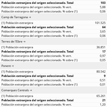
103
5,88
0,06
Camp de Tarragona
101.525
64
3,65
0,06
Terres de l'Ebre
36.851
17
0,97
0,05
Ponent
80.542
9
0,51
0,01
Comarques Centrals
65.261
21
1,20