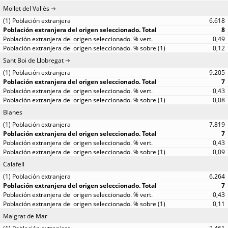
Mollet del Vallès
6.618
8
0,49
0,12
Sant Boi de Llobregat
9.205
7
0,43
0,08
Blanes
7.819
7
0,43
0,09
Calafell
6.264
7
0,43
0,11
Malgrat de Mar