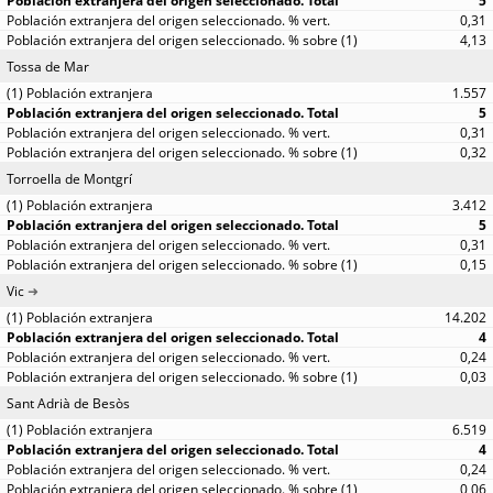
5
0,31
4,13
Tossa de Mar
1.557
5
0,31
0,32
Torroella de Montgrí
3.412
5
0,31
0,15
Vic
14.202
4
0,24
0,03
Sant Adrià de Besòs
6.519
4
0,24
0,06