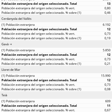
13
0,80
0,46
Cerdanyola del Vallès
6.192
12
0,73
0,19
Gavà
5.850
12
0,73
0,21
Lloret de Mar
15.990
12
0,73
0,08
Teià
609
11
0,67