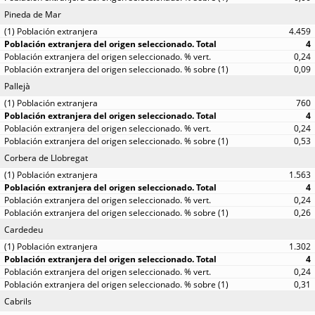
Pineda de Mar
4.459
4
0,24
0,09
Pallejà
760
4
0,24
0,53
Corbera de Llobregat
1.563
4
0,24
0,26
Cardedeu
1.302
4
0,24
0,31
Cabrils