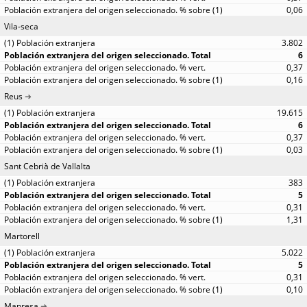
0,06
Vila-seca
3.802
6
0,37
0,16
Reus
19.615
6
0,37
0,03
Sant Cebrià de Vallalta
383
5
0,31
1,31
Martorell
5.022
5
0,31
0,10
Manresa