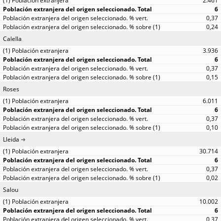
2.461
6
0,37
0,24
Calella
3.936
6
0,37
0,15
Roses
6.011
6
0,37
0,10
Lleida
30.714
6
0,37
0,02
Salou
10.002
6
0,37