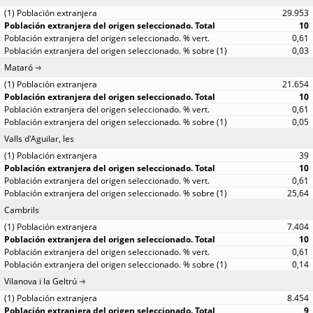
29.953
10
0,61
0,03
Mataró
21.654
10
0,61
0,05
Valls d'Aguilar, les
39
10
0,61
25,64
Cambrils
7.404
10
0,61
0,14
Vilanova i la Geltrú
8.454
9