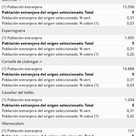
15.508
5
0,31
0,03
Esparreguera
1.905
5
0,31
0,26
Cornellà de Llobregat
14.888
5
0,31
0,03
Castellar del Vallès
1.204
5
0,31
0,42
Vilamacolum
121