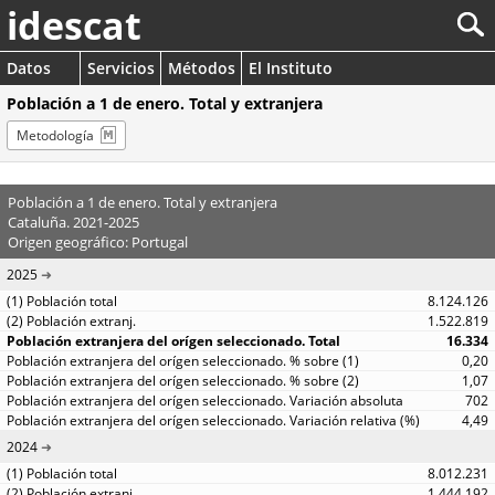
idescat
Datos
Servicios
Métodos
El Instituto
Población a 1 de enero. Total y extranjera
Metodología
Población a 1 de enero. Total y extranjera
Cataluña. 2021-2025
Origen geográfico: Portugal
2025
8.124.126
1.522.819
16.334
0,20
1,07
702
4,49
2024
8.012.231
1.444.192