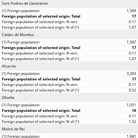
Sant Andreu de Llavaneres
1,584
17
0.11
1.07
Caldes de Montbui
1,587
17
0.11
1.07
Alcarràs
3,283
17
0.11
0.52
Olivella
1,051
16
0.11
1.52
Molins de Rei
1,941