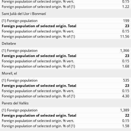
0.15
1.22
Sant Julià del Llor i Bonmatí
199
23
0.15
11.56
Deltebre
1,366
23
0.15
1.68
Morell, el
535
23
0.15
4.30
Parets del Vallès
1,389
22
0.15
1.58