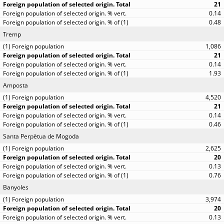
21
0.14
0.48
Tremp
1,086
21
0.14
1.93
Amposta
4,520
21
0.14
0.46
Santa Perpètua de Mogoda
2,625
20
0.13
0.76
Banyoles
3,974
20
0.13