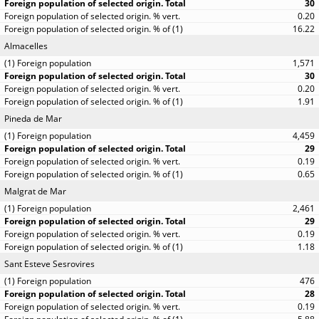
30
0.20
16.22
Almacelles
1,571
30
0.20
1.91
Pineda de Mar
4,459
29
0.19
0.65
Malgrat de Mar
2,461
29
0.19
1.18
Sant Esteve Sesrovires
476
28
0.19