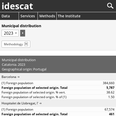
idescat
Data
Services
Methods
The Institute
Municipal distribution
Methodology
Municipal distribution
Catalonia. 2023
Geographical origin: Portugal
Barcelona
384,660
5,787
38.62
1.50
Hospitalet de Llobregat, l'
67,574
461