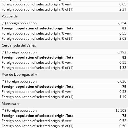
0.65
2.31
Puigcerdà
2,254
83
0.55
3.68
Cerdanyola del Vallès
6,192
82
0.55
1.32
Prat de Llobregat, el
6,636
79
0.53
1.19
Manresa
15,508
78
0.52
0.50