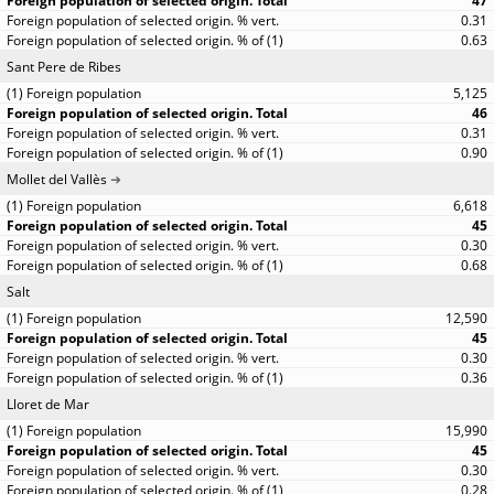
47
0.31
0.63
Sant Pere de Ribes
5,125
46
0.31
0.90
Mollet del Vallès
6,618
45
0.30
0.68
Salt
12,590
45
0.30
0.36
Lloret de Mar
15,990
45
0.30
0.28