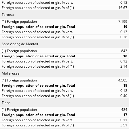
0.13
16.67
Tortosa
7,199
19
0.13
0.26
Sant Vicenç de Montalt
843
18
0.12
2.14
Mollerussa
4,505
18
0.12
0.40
Tiana
484
17
0.11
3.51