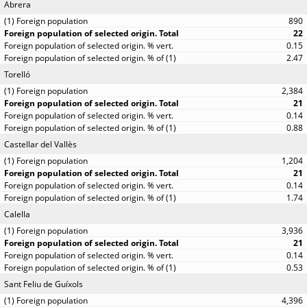
Abrera
890
22
0.15
2.47
Torelló
2,384
21
0.14
0.88
Castellar del Vallès
1,204
21
0.14
1.74
Calella
3,936
21
0.14
0.53
Sant Feliu de Guíxols
4,396