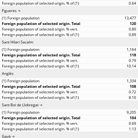
0.64
Figueres
13,477
120
0.80
0.89
Sant Hilari Sacalm
1,164
118
0.79
10.14
Anglès
1,334
108
0.72
8.10
Sant Boi de Llobregat
9,205
104
0.69
1.13
Gavà