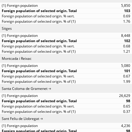
5,850
103
0.69
1.76
Sitges
8,448
102
0.68
1.21
Montcada i Reixac
5,080
101
0.67
1.99
Santa Coloma de Gramenet
26,629
98
0.65
0.37
Sant Feliu de Llobregat
4,236
98