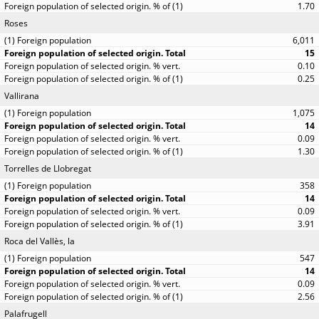
1.70
Roses
6,011
15
0.10
0.25
Vallirana
1,075
14
0.09
1.30
Torrelles de Llobregat
358
14
0.09
3.91
Roca del Vallès, la
547
14
0.09
2.56
Palafrugell