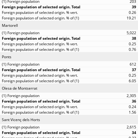
203
39
0.26
19.21
Martorell
5,022
38
0.25
0.76
Ponts
612
37
0.25
6.05
Olesa de Montserrat
2,305
36
0.24
1.56
Sant Vicenç dels Horts
2,615
34