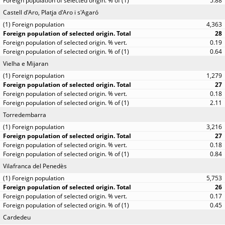
5.88
Castell d'Aro, Platja d'Aro i s'Agaró
4,363
28
0.19
0.64
Vielha e Mijaran
1,279
27
0.18
2.11
Torredembarra
3,216
27
0.18
0.84
Vilafranca del Penedès
5,753
26
0.17
0.45
Cardedeu