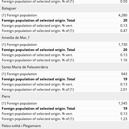
0.50
Balaguer
4,280
20
0.13
0.47
Ametlla de Mar, l'
1,730
20
0.13
1.16
Santa Maria de Palautordera
943
19
0.13
2.01
Piera
1,545
19
0.13
1.23
Palau-solità i Plegamans