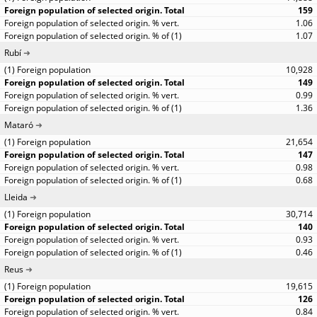
159
1.06
1.07
Rubí
10,928
149
0.99
1.36
Mataró
21,654
147
0.98
0.68
Lleida
30,714
140
0.93
0.46
Reus
19,615
126
0.84