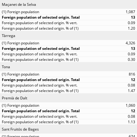
Maçanet de la Selva
1,087
13
0.09
1.20
Tàrrega
4,326
13
0.09
0.30
Tona
816
12
0.08
1.47
Premià de Dalt
1,060
12
0.08
1.13
Sant Fruitós de Bages
674