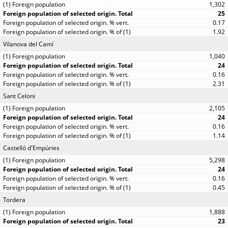
1,302
25
0.17
1.92
Vilanova del Camí
1,040
24
0.16
2.31
Sant Celoni
2,105
24
0.16
1.14
Castelló d'Empúries
5,298
24
0.16
0.45
Tordera
1,888
23