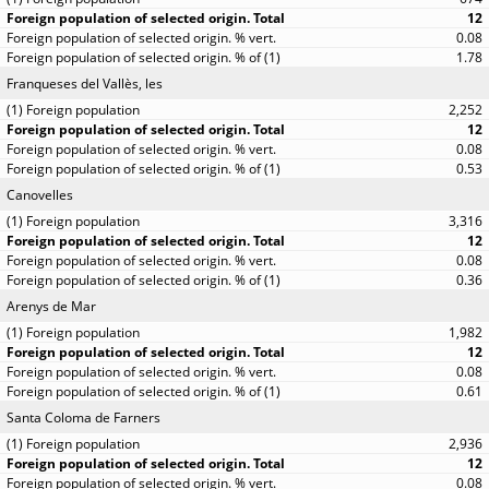
12
0.08
1.78
Franqueses del Vallès, les
2,252
12
0.08
0.53
Canovelles
3,316
12
0.08
0.36
Arenys de Mar
1,982
12
0.08
0.61
Santa Coloma de Farners
2,936
12
0.08