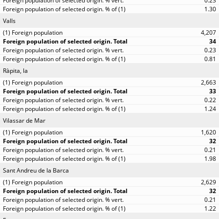
0.23
1.30
Valls
4,207
34
0.23
0.81
Ràpita, la
2,663
33
0.22
1.24
Vilassar de Mar
1,620
32
0.21
1.98
Sant Andreu de la Barca
2,629
32
0.21
1.22