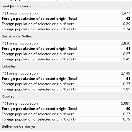
Sant Just Desvern
2,477
43
0.29
1.74
Barberà del Vallès
2,836
41
0.27
1.45
Cubelles
2,149
41
0.27
1.91
Ripollet
5,081
40
0.27
0.79
Bellver de Cerdanya