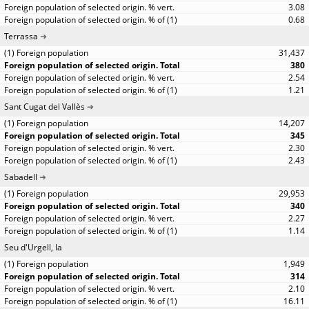
3.08
0.68
Terrassa
31,437
380
2.54
1.21
Sant Cugat del Vallès
14,207
345
2.30
2.43
Sabadell
29,953
340
2.27
1.14
Seu d'Urgell, la
1,949
314
2.10
16.11