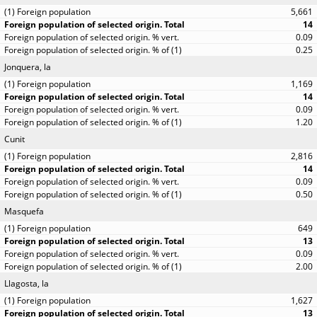
5,661
14
0.09
0.25
Jonquera, la
1,169
14
0.09
1.20
Cunit
2,816
14
0.09
0.50
Masquefa
649
13
0.09
2.00
Llagosta, la
1,627
13