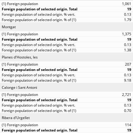
1,061
19
0.13
1.79
Montgat
1,375
19
0.13
1.38
Planes d'Hostoles, les
207
19
0.13
9.18
Calonge i Sant Antoni
2,721
19
0.13
0.70
Ribera d'Urgellet
114
19