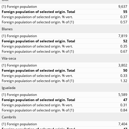
9,637
55
0.37
0.57
Blanes
7,819
52
0.35
0.67
Vila-seca
3,802
50
0.33
1.32
Igualada
5,589
47
0.31
0.84
Cambrils
7,404