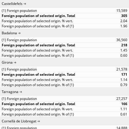
Castelldefels
15,589
305
2.04
1.96
Badalona
36,560
218
1.45
0.60
Girona
21,578
171
1.14
0.79
Tarragona
27,257
166
1.11
0.61
Cornellà de Llobregat
14,888