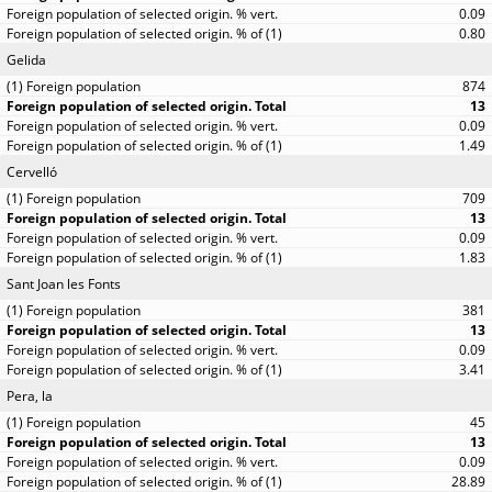
0.09
0.80
Gelida
874
13
0.09
1.49
Cervelló
709
13
0.09
1.83
Sant Joan les Fonts
381
13
0.09
3.41
Pera, la
45
13
0.09
28.89