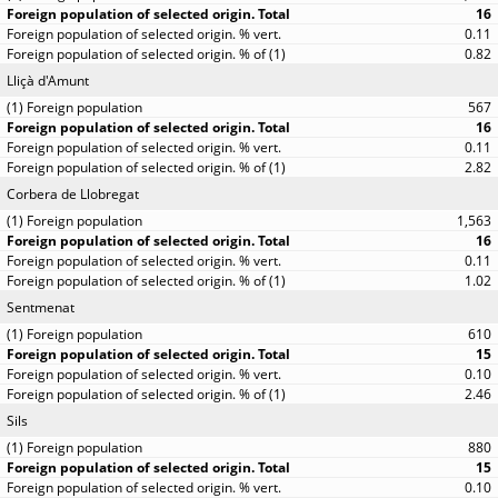
16
0.11
0.82
Lliçà d'Amunt
567
16
0.11
2.82
Corbera de Llobregat
1,563
16
0.11
1.02
Sentmenat
610
15
0.10
2.46
Sils
880
15
0.10