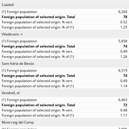
Calafell
6,264
78
0.52
1.25
Viladecans
5,858
74
0.49
1.26
Sant Adrià de Besòs
6,519
74
0.49
1.14
Vendrell, el
6,463
72
0.48
1.11
Mont-roig del Camp