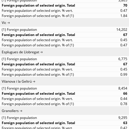
3,805
70
0.47
1.84
Vic
14,202
67
0.45
0.47
Esplugues de Llobregat
6,775
67
0.45
0.99
Vilanova i la Geltrú
8,454
66
0.44
0.78
Granollers
9,295
63
0.42