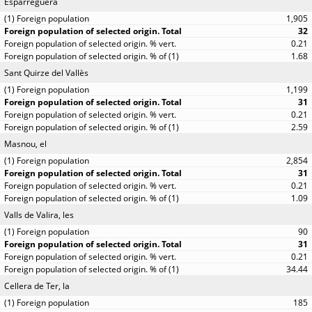
Esparreguera
1,905
32
0.21
1.68
Sant Quirze del Vallès
1,199
31
0.21
2.59
Masnou, el
2,854
31
0.21
1.09
Valls de Valira, les
90
31
0.21
34.44
Cellera de Ter, la
185