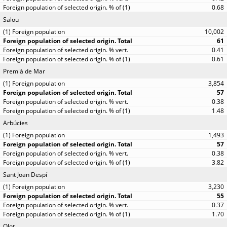
0.68
Salou
10,002
61
0.41
0.61
Premià de Mar
3,854
57
0.38
1.48
Arbúcies
1,493
57
0.38
3.82
Sant Joan Despí
3,230
55
0.37
1.70
Olot